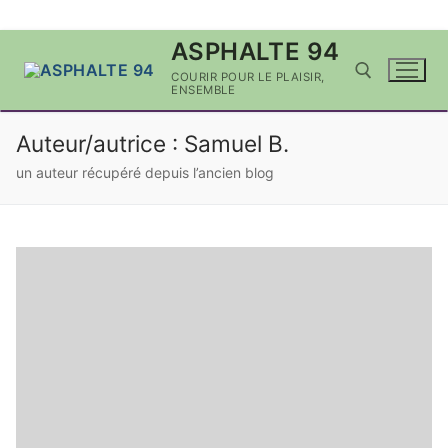
Aller
ASPHALTE 94
au
COURIR POUR LE PLAISIR,
contenu
ENSEMBLE
Auteur/autrice :
Samuel B.
Rechercher :
un auteur récupéré depuis l’ancien blog