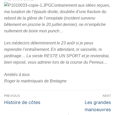
Cont
rairement aux idées reçues,
ma luxation de l’épaule droite, doublée d’une fracture du
rebord de la glène de l’omoplate (incident survenu
bêtement en piscine le 20 juillet dernier), ne m’empêche
nullement de boire mon punch…
Les médecins détermineront le 23 août si je peux
reprendre l’entraînement. En attendant, ni vaisselle, ni
jardinage… La sieste RESTE UN SPORT et je reviendrai,
bien reposé, vous admirer lors de la course du Perreux…
Amitiés à tous
Roger le martiniquais de Bretagne
Navigation
PREVIOUS
NEXT
de
Previous
Next
Histoire de côtes
Les grandes
post:
post:
l’article
manoeuvres