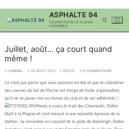
Aller
ASPHALTE 94
au
COURIR POUR LE PLAISIR,
contenu
ENSEMBLE
Rechercher :
Juillet, août… ça court quand
même !
L'AMIRAL
20 AOÛT 2013
ROUTE
0 COMMENTAIRE
Ce n’est pas parce que nous sommes en été et que le calendrier
des courses du Val de Marne est vierge de toute organisation
qu’il ne se passe rien au niveau du club et de ses adhérents !
Monia a couru le trail des Chevreuils, Didier
était à la Plagne et s’est mesuré à une nouvelle épreuve de la
station : la remontée en courant de la piste de Bobsleigh, Didier