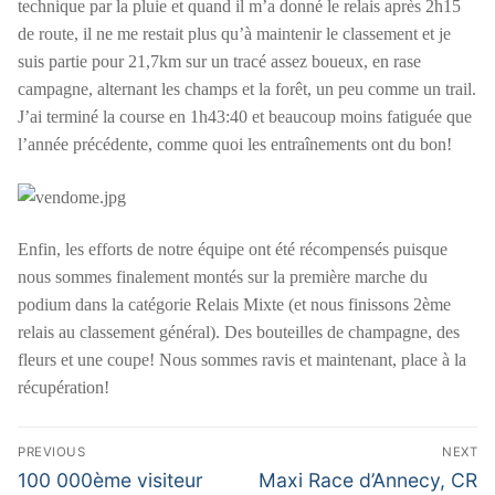
technique par la pluie et quand il m’a donné le relais après 2h15
de route, il ne me restait plus qu’à maintenir le classement et je
suis partie pour 21,7km sur un tracé assez boueux, en rase
campagne, alternant les champs et la forêt, un peu comme un trail.
J’ai terminé la course en 1h43:40 et beaucoup moins fatiguée que
l’année précédente, comme quoi les entraînements ont du bon!
Enfin, les efforts de notre équipe ont été récompensés puisque
nous sommes finalement montés sur la première marche du
podium dans la catégorie Relais Mixte (et nous finissons 2ème
relais au classement général). Des bouteilles de champagne, des
fleurs et une coupe! Nous sommes ravis et maintenant, place à la
récupération!
Navigation
PREVIOUS
NEXT
de
Previous
Next
100 000ème visiteur
Maxi Race d’Annecy, CR