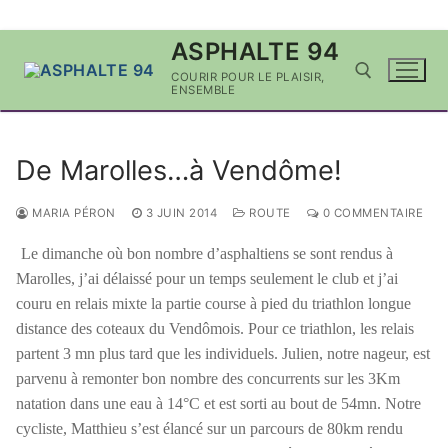
Aller
ASPHALTE 94
au
COURIR POUR LE PLAISIR,
contenu
ENSEMBLE
Rechercher :
De Marolles…à Vendôme!
MARIA PÉRON
3 JUIN 2014
ROUTE
0 COMMENTAIRE
Le dimanche où bon nombre d’asphaltiens se sont rendus à
Marolles, j’ai délaissé pour un temps seulement le club et j’ai
couru en relais mixte la partie course à pied du triathlon longue
distance des coteaux du Vendômois. Pour ce triathlon, les relais
partent 3 mn plus tard que les individuels. Julien, notre nageur, est
parvenu à remonter bon nombre des concurrents sur les 3Km
natation dans une eau à 14°C et est sorti au bout de 54mn. Notre
cycliste, Matthieu s’est élancé sur un parcours de 80km rendu