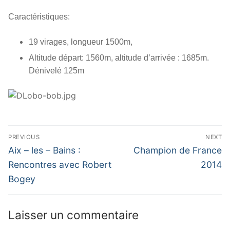
Caractéristiques:
19 virages, longueur 1500m,
Altitude départ: 1560m, altitude d’arrivée : 1685m.
Dénivelé 125m
Navigation
PREVIOUS
NEXT
de
Previous
Next
Aix – les – Bains :
Champion de France
post:
post:
l’article
Rencontres avec Robert
2014
Bogey
Laisser un commentaire