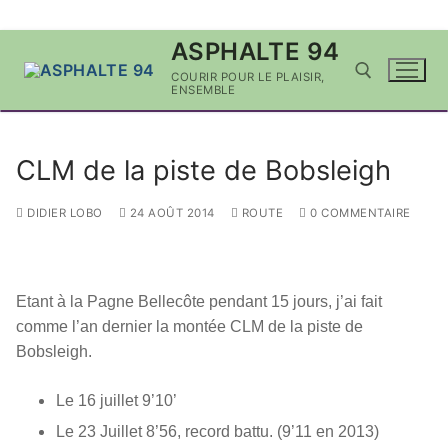
Aller
ASPHALTE 94
au
COURIR POUR LE PLAISIR,
contenu
ENSEMBLE
Rechercher :
CLM de la piste de Bobsleigh
DIDIER LOBO
24 AOÛT 2014
ROUTE
0 COMMENTAIRE
Etant à la Pagne Bellecôte pendant 15 jours, j’ai fait
comme l’an dernier la montée CLM de la piste de
Bobsleigh.
Le 16 juillet 9’10’
Le 23 Juillet 8’56, record battu. (9’11 en 2013)