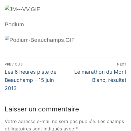
Podium
Navigation
PREVIOUS
NEXT
de
Previous
Next
Les 6 heures piste de
Le marathon du Mont
post:
post:
l’article
Beauchamp – 15 juin
Blanc, résultat
2013
Laisser un commentaire
Votre adresse e-mail ne sera pas publiée.
Les champs
obligatoires sont indiqués avec
*