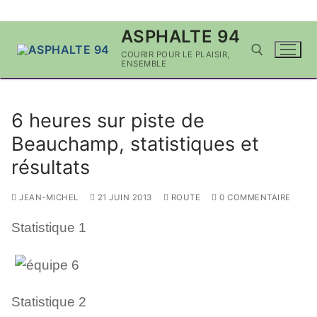
Aller
ASPHALTE 94
au
COURIR POUR LE PLAISIR,
contenu
ENSEMBLE
Rechercher :
6 heures sur piste de
Beauchamp, statistiques et
résultats
JEAN-MICHEL
21 JUIN 2013
ROUTE
0 COMMENTAIRE
Statistique 1
Statistique 2