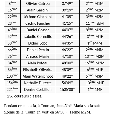
ème
ème
8
Olivier Catrou
37’49’’
2
M1M
ème
ème
16
Alain Gardini
39’19’’
2
M2M
ème
ème
22
Jérôme Glachant
41’05’’
3
M2M
ème
ème
23
Cédric Faucher
41’15’’
11
SEM
ème
ème
49
Daniel Cossec
44’07’’
8
M2M
ème
ème
52
Isabelle Corneille
44’26’’
3
M1F
ème
er
53
Didier Lobo
44’35’’
1
M4M
ème
ème
66
Daniel Perrin
46’22’’
2
M4M
ème
ème
76
Arnaud Marie
47’10’’
13
M2M
ème
ème
84
Alain Poteau
48’00’’
16
M2M
ème
ème
86
Elisabeth Oliveira
48’09’’
6
M1F
ème
ème
103
Alain Waterschoot
49’22’’
5
M3M
ème
ème
154
Nathalie Duterte
54’49’’
10
M1F
ème
ère
221
Denise Corbillon
1h05’08’’
1
M4F
236 coureurs classés.
Pendant ce temps là, à Tournan, Jean-Noël Maria se classait
52ème de la ‘Tourn’en Vert’ en 56’56 », 11ème M2M.