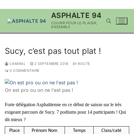
Aller
ASPHALTE 94
au
COURIR POUR LE PLAISIR,
contenu
ENSEMBLE
Rechercher :
Sucy, c’est pas tout plat !
L'AMIRAL
2 SEPTEMBRE 2018
ROUTE
0 COMMENTAIRE
On est pro ou on ne l'est pas !
Forte délégation Asphaltienne en ce début de saison sur le très
exigeant parcours de Sucy. 7 podiums pour 14 participants ! Qui
dit mieux ?
Place
Prénom Nom
Temps
Class/caté