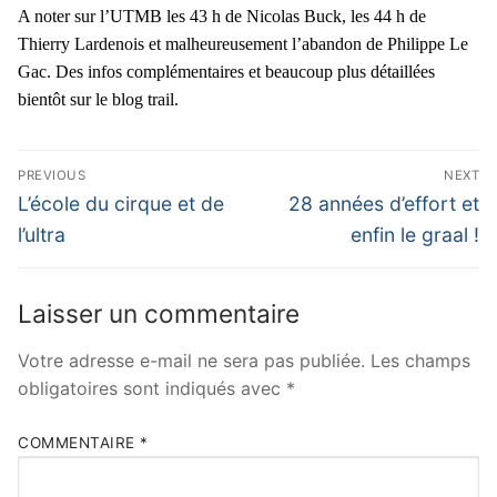
A noter sur l’UTMB les 43 h de Nicolas Buck, les 44 h de
Thierry Lardenois et malheureusement l’abandon de Philippe Le
Gac. Des infos complémentaires et beaucoup plus détaillées
bientôt sur le blog trail.
Navigation
PREVIOUS
NEXT
de
Previous
Next
L’école du cirque et de
28 années d’effort et
post:
post:
l’article
l’ultra
enfin le graal !
Laisser un commentaire
Votre adresse e-mail ne sera pas publiée.
Les champs
obligatoires sont indiqués avec
*
COMMENTAIRE
*