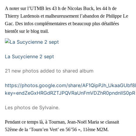
A noter sur l’UTMB les 43 h de Nicolas Buck, les 44 h de
Thierry Lardenois et malheureusement l’abandon de Philippe Le
Gac. Des infos complémentaires et beaucoup plus détaillées
bientôt sur le blog trail.
La Sucycienne 2 sept
21 new photos added to shared album
https://photos.google.com/share/AF1QipPJh_UkaaG
key=endZeGxHRGdRZTJPQVRaUnFmVDZhR0pndnllS0pR
Les photos de Sylvaine.
Pendant ce temps là, à Tournan, Jean-Noël Maria se classait
52ème de la ‘Tourn’en Vert’ en 56’56 », 11ème M2M.