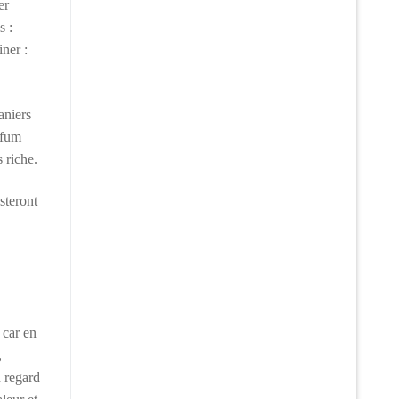
er
s :
iner :
aniers
rfum
 riche.
steront
 car en
,
 regard