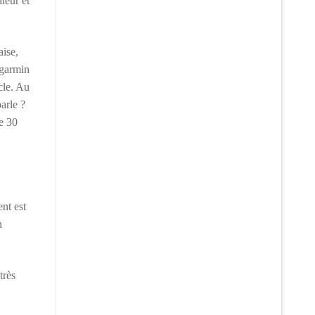
leur et
aise,
 garmin
cle. Au
rle ?
e 30
nt est
n
très