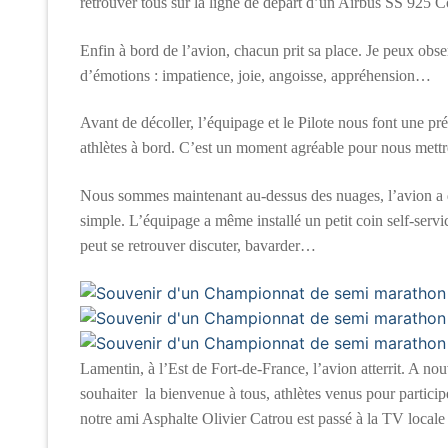
retrouver tous sur la ligne de départ d’un Airbus SS 925 C
Enfin à bord de l’avion, chacun prit sa place. Je peux observ
d’émotions : impatience, joie, angoisse, appréhension…
Avant de décoller, l’équipage et le Pilote nous font une p
athlètes à bord. C’est un moment agréable pour nous mettre
Nous sommes maintenant au-dessus des nuages, l’avion a d
simple. L’équipage a même installé un petit coin self-servi
peut se retrouver discuter, bavarder…
Lamentin, à l’Est de Fort-de-France, l’avion atterrit. A no
souhaiter la bienvenue à tous, athlètes venus pour partic
notre ami Asphalte Olivier Catrou est passé à la TV locale a