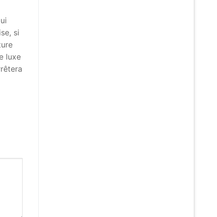
ui
se, si
ture
e luxe
rrêtera