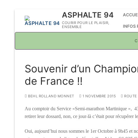
Aller
ASPHALTE 94
ACCUE
au
COURIR POUR LE PLAISIR,
INFOS
ENSEMBLE
contenu
C
Souvenir d’un Champio
de France !!
BEHL ROLLAND MONNET
1 NOVEMBRE 2015
ROUTE
Au comptoir du Service «Semi-marathon Martinique », 430 at
retirer leur dossard, non, ce jour-là c’était pour récupére
Oui, aujourd’hui nous sommes le 1er Octobre à 9h45 et no