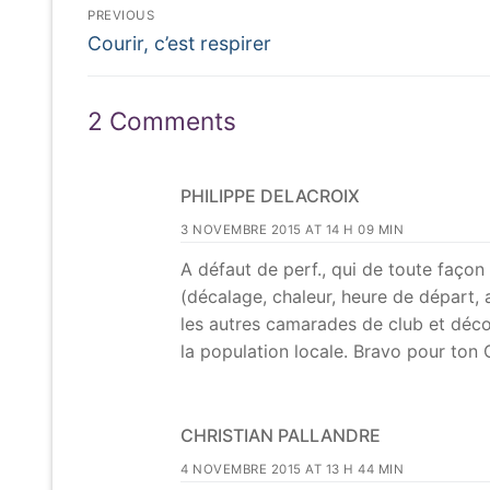
Navigation
PREVIOUS
Previous
de
Courir, c’est respirer
post:
l’article
2 Comments
PHILIPPE DELACROIX
3 NOVEMBRE 2015 AT 14 H 09 MIN
A défaut de perf., qui de toute faço
(décalage, chaleur, heure de départ, 
les autres camarades de club et déco
la population locale. Bravo pour ton 
CHRISTIAN PALLANDRE
4 NOVEMBRE 2015 AT 13 H 44 MIN