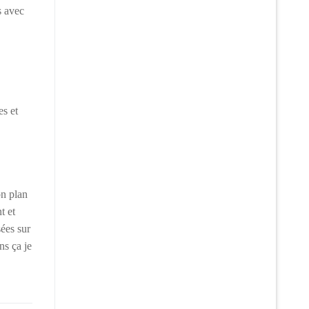
s avec
es et
on plan
t et
sées sur
ns ça je