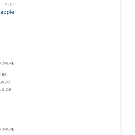
NEXT
t
 apple
:
PONDRE
les
 avec
ux de
PONDRE