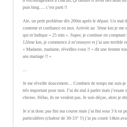
d’encouragement à chacun, ça rassure d’avoir des amis du 
puis bing…. c’est parti !!
Aïe, un petit problème dès 200m après le départ. Un mal de v
contente et confiance en moi. Arrivée au 5ème km je me se
qui m’indique « 25 min ». Super, je continue en comptant 
12ème km, je commence à m’ennuyer et j’ai une terrible e
« Madame, madame, réveillez-vous !! » dit une femme tout
ans mariage !! »
…
Je me réveille doucement… Combien de temps me suis-je e
très important pour moi. J’ai du mal à parler mais j’essaie
chrono. Hélas, ils ne veulent pas. Je suis déçue, alors je di
Je n’ai donc pas fini ma course mais j’ai fini sous 3 h en p
particulières (chaleur de 30-33° !!) j’ai pu courir 14km 