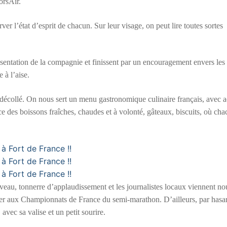
orsAir.
er l’état d’esprit de chacun. Sur leur visage, on peut lire toutes sortes
résentation de la compagnie et finissent par un encouragement envers les
 à l’aise.
écollé. On nous sert un menu gastronomique culinaire français, avec a
ce des boissons fraîches, chaudes et à volonté, gâteaux, biscuits, où ch
uveau, tonnerre d’applaudissement et les journalistes locaux viennent no
iper aux Championnats de France du semi-marathon. D’ailleurs, par hasa
vec sa valise et un petit sourire.