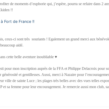
profiter de moments d’euphorie qui, j’espère, pourra se refaire dans 2 an
Ekiden !!
ais, ceux-ci sont très souriants ! Egalement un grand merci aux bénévol
 beaucoup aidé.
ns cette belle aventure inoubliable ♥
ti pour mon inscription auprès de la FFA et Philippe Delacroix pour s
r générosité et gentillesses. Aussi, merci à Nazaire pour l’encouragemen
ur ville de sainte Luce ; les plages très belles avec des vues telles expo
n P et sa femme pour leur encouragement. Je remercie aussi mon club, sa