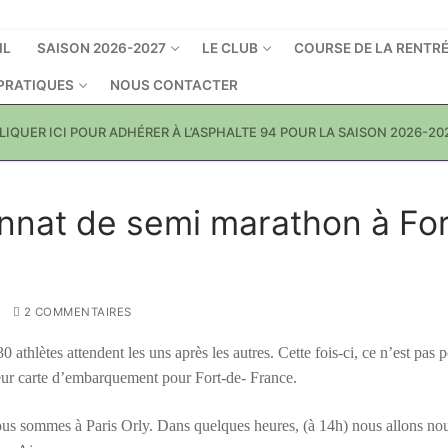
IL
SAISON 2026-2027
LE CLUB
COURSE DE LA RENTR
 PRATIQUES
NOUS CONTACTER
LIQUER ICI POUR ADHÉRER À L’ASPHALTE 94 POUR LA SAISON 2026-20
nnat de semi marathon à For
2 COMMENTAIRES
hlètes attendent les uns après les autres. Cette fois-ci, ce n’est pas 
r leur carte d’embarquement pour Fort-de- France.
us sommes à Paris Orly. Dans quelques heures, (à 14h) nous allons no