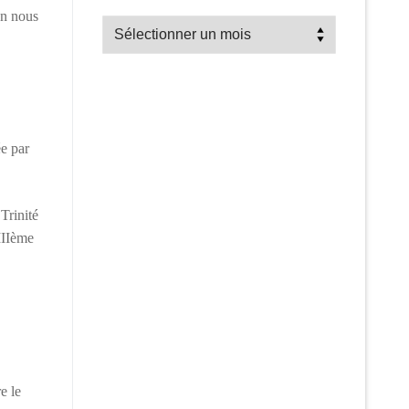
on nous
Recherche
par
mois
ée par
Trinité
IIIème
e le