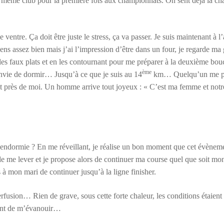
même club pour la première fois aux championnats. On sent déjà la cha
entre. Ça doit être juste le stress, ça va passer. Je suis maintenant à l’
ns assez bien mais j’ai l’impression d’être dans un four, je regarde ma
les faux plats et en les contournant pour me préparer à la deuxième bou
ème
nvie de dormir… Jusqu’à ce que je suis au 14
km… Quelqu’un me pa
 près de moi. Un homme arrive tout joyeux : « C’est ma femme et notr
ndormie ? En me réveillant, je réalise un bon moment que cet évèneme
 de me lever et je propose alors de continuer ma course quel que soit mo
s à mon mari de continuer jusqu’à la ligne finisher.
erfusion… Rien de grave, sous cette forte chaleur, les conditions étaient 
avant de m’évanouir…