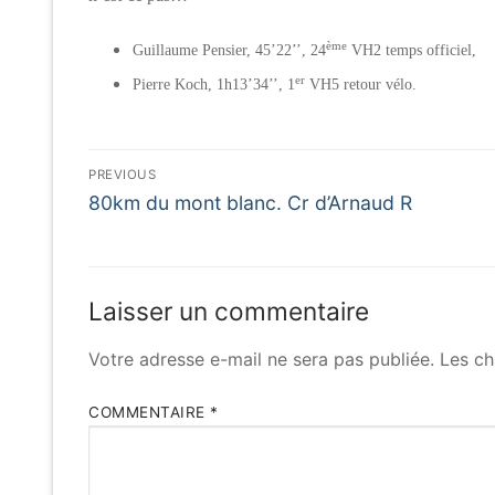
ème
Guillaume Pensier, 45’22’’, 24
VH2 temps officiel,
er
Pierre Koch, 1h13’34’’, 1
VH5 retour vélo.
Navigation
PREVIOUS
Previous
de
80km du mont blanc. Cr d’Arnaud R
post:
l’article
Laisser un commentaire
Votre adresse e-mail ne sera pas publiée.
Les ch
COMMENTAIRE
*