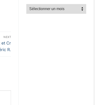
Recherche
par
mois
NEXT
t et Cr
éric R.