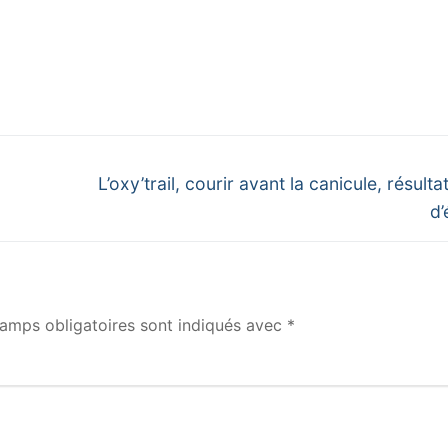
Next
L’oxy’trail, courir avant la canicule, résulta
post:
d’
amps obligatoires sont indiqués avec
*