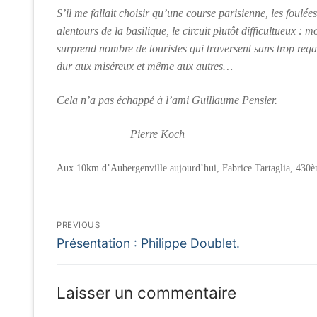
S’il me fallait choisir qu’une course parisienne, les foulée
alentours de la basilique, le circuit plutôt difficultueux :
surprend nombre de touristes qui traversent sans trop regar
dur aux miséreux et même aux autres…
Cela n’a pas échappé à l’ami Guillaume Pensier.
Pierre Koch
Aux 10km d’Aubergenville aujourd’hui, Fabrice Tartaglia, 43
Navigation
PREVIOUS
Previous
de
Présentation : Philippe Doublet.
post:
l’article
Laisser un commentaire