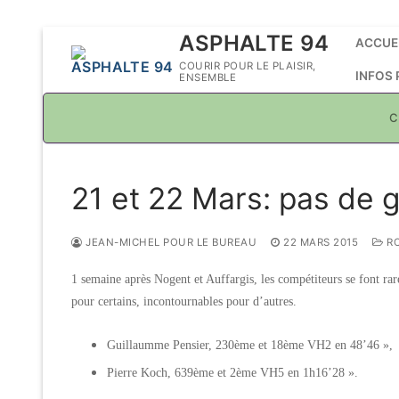
Aller
ASPHALTE 94
ACCUE
au
COURIR POUR LE PLAISIR,
INFOS
ENSEMBLE
contenu
C
21 et 22 Mars: pas de 
JEAN-MICHEL POUR LE BUREAU
22 MARS 2015
R
1 semaine après Nogent et Auffargis, les compétiteurs se font rar
pour certains, incontournables pour d’autres.
Guillaumme Pensier, 230ème et 18ème VH2 en 48’46 »,
Pierre Koch, 639ème et 2ème VH5 en 1h16’28 ».