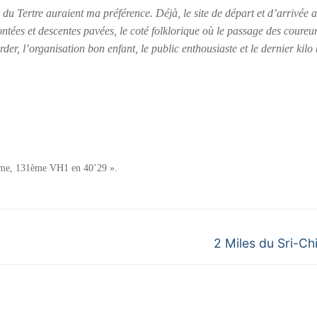
s du Tertre auraient ma préférence. Déjà, le site de départ et d’arrivée 
 montées et descentes pavées, le coté folklorique où le passage des coureu
der, l’organisation bon enfant, le public enthousiaste et le dernier kilo
0ème, 131ème VH1 en 40’29 ».
Next
2 Miles du Sri-C
post: