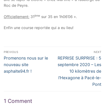
Roc de Peyre.
ème
Officiellement:
31
sur 35 en 1h06’06 ».
Enfin une course reportée qui a eu lieu!
Navigation
PREVIOUS
NEXT
de
Previous
Next
Promenons nous sur le
REPRISE SURPRISE : 5
post:
post:
l’article
nouveau site
septembre 2020 – Les
asphalte94.fr !
10 kilomètres de
l’Hexagone à Pacé-le-
Pont
1 Comment