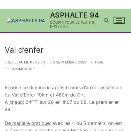
Aller
ASPHALTE 94
au
COURIR POUR LE PLAISIR,
contenu
ENSEMBLE
Rechercher :
Val d’enfer
GUILLAUME PENSIER
5 SEPTEMBRE 2020
TRAIL
1 COMMENTAIRE
Reprise ce dimanche après 6 mois d’arrêt : ascension
du Val d’Enfer 10km et 460m de D+.
ème
A chaud:
24
sur 28 en 1h07 ou 08. Le premier en
44′.
De manière pratique
: avec les 4 ou 5 derniers, on est
allé se taper la cloche « chez Martine » à l’auberge du