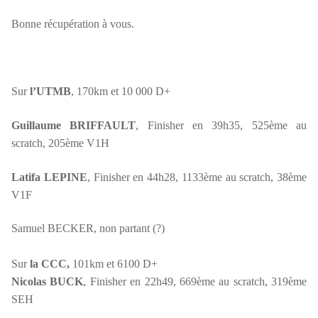
Bonne récupération à vous.
Sur
l’UTMB
, 170km et 10 000 D+
Guillaume BRIFFAULT
, Finisher en 39h35, 525ème au
scratch, 205ème V1H
Latifa LEPINE
, Finisher en 44h28, 1133ème au scratch, 38ème
V1F
Samuel BECKER, non partant (?)
Sur
la CCC,
101km et 6100 D+
Nicolas BUCK
, Finisher en 22h49, 669ème au scratch, 319ème
SEH