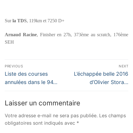
Sur
la TDS
, 119km et 7250 D+
Arnaud Racine
, Finisher en 27h, 373ème au scratch, 176ème
SEH
Navigation
PREVIOUS
NEXT
de
Previous
Next
Liste des courses
L’échappée belle 2016
post:
post:
l’article
annulées dans le 94…
d’Olivier Stora…
Laisser un commentaire
Votre adresse e-mail ne sera pas publiée.
Les champs
obligatoires sont indiqués avec
*