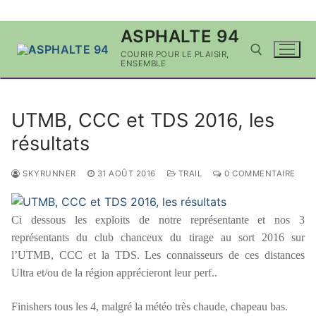
Aller
ASPHALTE 94
au
COURIR POUR LE PLAISIR,
contenu
ENSEMBLE
Rechercher :
UTMB, CCC et TDS 2016, les
résultats
SKYRUNNER
31 AOÛT 2016
TRAIL
0 COMMENTAIRE
Ci dessous les exploits de notre représentante et nos 3
représentants du club chanceux du tirage au sort 2016 sur
l’UTMB, CCC et la TDS. Les connaisseurs de ces distances
Ultra et/ou de la région apprécieront leur perf..
Finishers tous les 4, malgré la météo très chaude, chapeau bas.