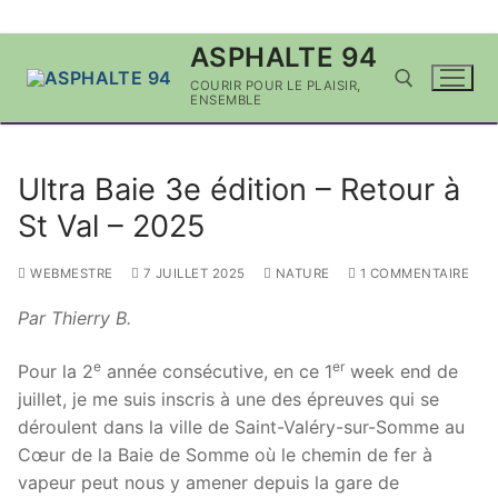
Aller
ASPHALTE 94
au
COURIR POUR LE PLAISIR,
contenu
ENSEMBLE
Rechercher :
Ultra Baie 3e édition – Retour à
St Val – 2025
WEBMESTRE
7 JUILLET 2025
NATURE
1 COMMENTAIRE
Par Thierry B.
e
er
Pour la 2
année consécutive, en ce 1
week end de
juillet, je me suis inscris à une des épreuves qui se
déroulent dans la ville de Saint-Valéry-sur-Somme au
Cœur de la Baie de Somme où le chemin de fer à
vapeur peut nous y amener depuis la gare de