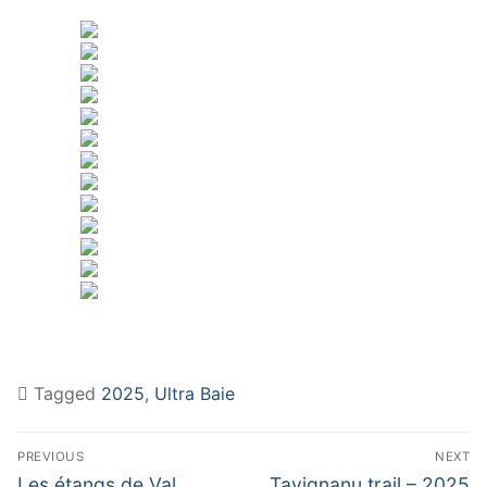
Tagged
2025
,
Ultra Baie
Navigation
PREVIOUS
NEXT
de
Previous
Next
Les étangs de Val
Tavignanu trail – 2025