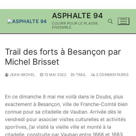
Aller
ASPHALTE 94
au
COURIR POUR LE PLAISIR,
contenu
ENSEMBLE
Rechercher :
Trail des forts à Besançon par
Michel Brisset
JEAN-MICHEL
13 MAI 2022
TRAIL
3 COMMENTAIRES
En ce dimanche 8 mai me voilà dans le Doubs, plus
exactement à Besançon, ville de Franche-Comté bien
connue pour sa citadelle de Vauban. Arrivée dès le
vendredi pour associer visites culturelles et activités
sportives, j’ai visité la vieille ville et monté à la
citadelle, construite par Vauban entre 1668 et 1683.