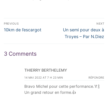
Navigation
PREVIOUS
NEXT
de
Previous
Next
10km de l’escargot
Un semi pour deux à
post:
post:
l’article
Troyes – Par N.Diez
3 Comments
THIERRY BERTHELEMY
14 MAI 2022 AT 7 H 23 MIN
RÉPONDRE
Bravo Michel pour cette performance.🏅🍾
Un grand retour en forme.👍