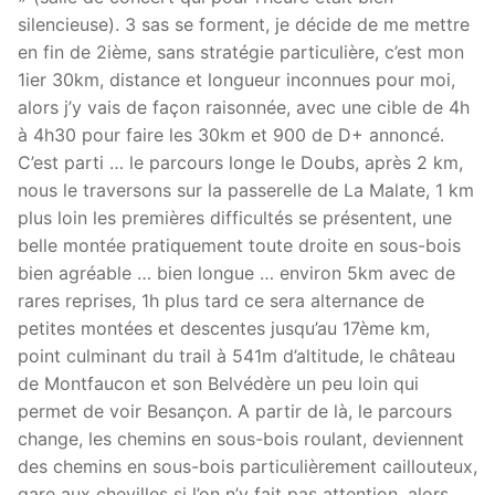
silencieuse). 3 sas se forment, je décide de me mettre
en fin de 2ième, sans stratégie particulière, c’est mon
1ier 30km, distance et longueur inconnues pour moi,
alors j’y vais de façon raisonnée, avec une cible de 4h
à 4h30 pour faire les 30km et 900 de D+ annoncé.
C’est parti … le parcours longe le Doubs, après 2 km,
nous le traversons sur la passerelle de La Malate, 1 km
plus loin les premières difficultés se présentent, une
belle montée pratiquement toute droite en sous-bois
bien agréable … bien longue … environ 5km avec de
rares reprises, 1h plus tard ce sera alternance de
petites montées et descentes jusqu’au 17ème km,
point culminant du trail à 541m d’altitude, le château
de Montfaucon et son Belvédère un peu loin qui
permet de voir Besançon. A partir de là, le parcours
change, les chemins en sous-bois roulant, deviennent
des chemins en sous-bois particulièrement caillouteux,
gare aux chevilles si l’on n’y fait pas attention, alors