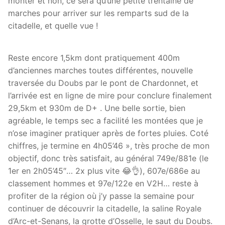
monter et non, ce sera qu’une petite trentaine de
marches pour arriver sur les remparts sud de la
citadelle, et quelle vue !
Reste encore 1,5km dont pratiquement 400m
d’anciennes marches toutes différentes, nouvelle
traversée du Doubs par le pont de Chardonnet, et
l’arrivée est en ligne de mire pour conclure finalement
29,5km et 930m de D+ . Une belle sortie, bien
agréable, le temps sec a facilité les montées que je
n’ose imaginer pratiquer après de fortes pluies. Coté
chiffres, je termine en 4h05’46 », très proche de mon
objectif, donc très satisfait, au général 749e/881e (le
1er en 2h05’45″… 2x plus vite 😂👌), 607e/686e au
classement hommes et 97e/122e en V2H… reste à
profiter de la région où j’y passe la semaine pour
continuer de découvrir la citadelle, la saline Royale
d’Arc-et-Senans, la grotte d’Osselle, le saut du Doubs.