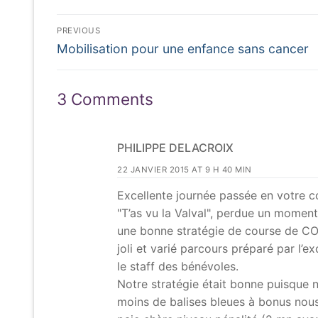
Navigation
PREVIOUS
Previous
de
Mobilisation pour une enfance sans cancer
post:
l’article
3 Comments
PHILIPPE DELACROIX
22 JANVIER 2015 AT 9 H 40 MIN
Excellente journée passée en votre co
"T’as vu la Valval", perdue un moment!
une bonne stratégie de course de CO a
joli et varié parcours préparé par l’e
le staff des bénévoles.
Notre stratégie était bonne puisque
moins de balises bleues à bonus nous