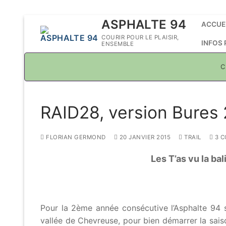
Aller
ASPHALTE 94
ACCUE
au
COURIR POUR LE PLAISIR,
INFOS
ENSEMBLE
contenu
C
RAID28, version Bures 
FLORIAN GERMOND
20 JANVIER 2015
TRAIL
3 C
Les T’as vu la ba
Pour la 2ème année consécutive l’Asphalte 94 s
vallée de Chevreuse, pour bien démarrer la sais