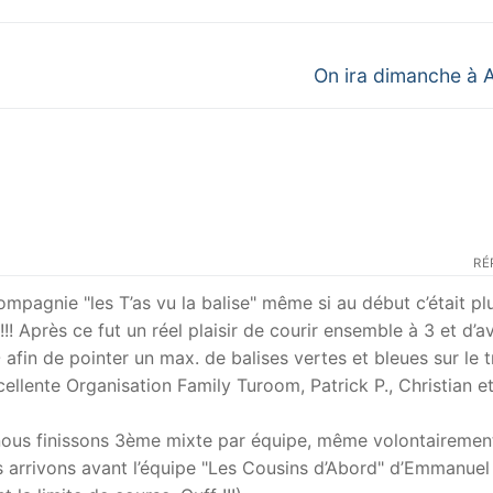
Next
On ira dimanche à 
post:
RÉ
mpagnie "les T’as vu la balise" même si au début c’était pl
!! Après ce fut un réel plaisir de courir ensemble à 3 et d’a
fin de pointer un max. de balises vertes et bleues sur le t
xcellente Organisation Family Turoom, Patrick P., Christian e
 nous finissons 3ème mixte par équipe, même volontairemen
 arrivons avant l’équipe "Les Cousins d’Abord" d’Emmanuel 