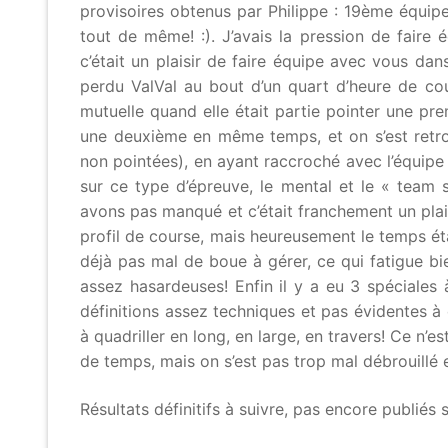
provisoires obtenus par Philippe : 19ème équip
tout de même! :). J’avais la pression de faire
c’était un plaisir de faire équipe avec vous d
perdu ValVal au bout d’un quart d’heure de cou
mutuelle quand elle était partie pointer une prem
une deuxième en même temps, et on s’est retrouv
non pointées), en ayant raccroché avec l’équip
sur ce type d’épreuve, le mental et le « team 
avons pas manqué et c’était franchement un plais
profil de course, mais heureusement le temps ét
déjà pas mal de boue à gérer, ce qui fatigue b
assez hasardeuses! Enfin il y a eu 3 spéciales 
définitions assez techniques et pas évidentes à
à quadriller en long, en large, en travers! Ce n’
de temps, mais on s’est pas trop mal débrouillé 
Résultats définitifs à suivre, pas encore publiés su