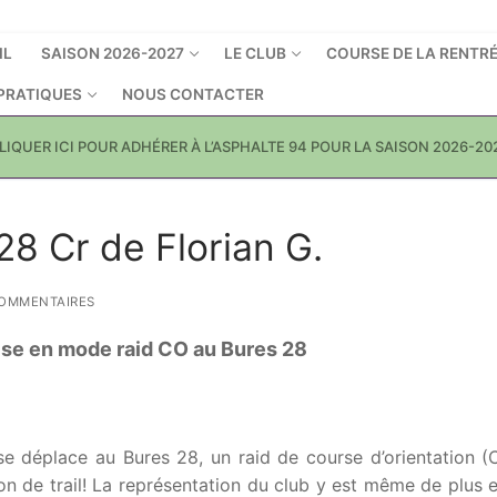
IL
SAISON 2026-2027
LE CLUB
COURSE DE LA RENTR
 PRATIQUES
NOUS CONTACTER
LIQUER ICI POUR ADHÉRER À L’ASPHALTE 94 POUR LA SAISON 2026-20
28 Cr de Florian G.
OMMENTAIRES
lise en mode raid CO au Bures 28
e déplace au Bures 28, un raid de course d’orientation (
on de trail! La représentation du club y est même de plus 