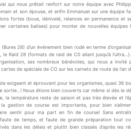
l qui nous prêtait renfort sur notre équipe avec Philipp
ain et son épouse, et enfin Emmanuel sur une équipe fam
ions fortes (boue, dénivelé, relances en permanence et s
her certaines balises) pour monter de nouvelles équipes l
t (Bures 28) d’un évènement bien rodé en terme d’organisat
le Raid 28 (formats de raid de C0 allant jusqu’à l’ultra…)
ganisation, ses nombreux bénévoles, qui nous a invité 
cartes de spéciale de CO sur les carnets de route de l’an d
ste exigeant et éprouvant pour les organismes, quasi 36 b
 sortie…! Nous étions bien couverts car même si dès le dé
e, la température reste de saison et pas très élevée et l’
 la gestion de course est importante, pour bien s’alimen
aire sentir pour ma part en fin de course! Sans entraî
faute de temps, et faute de grande préparation tout cou
vés dans les délais et plutôt bien classés d’après les ré