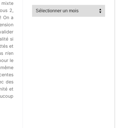
 mixte
Recherche
ous 2,
par
! On a
mois
ension
valider
lité si
tés et
s n’en
pour le
de même
centes
vec des
mité et
eaucoup