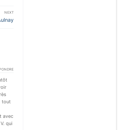
NEXT
Aulnay
PONDRE
utôt
voir
rès
t tout
t avec
V. qui