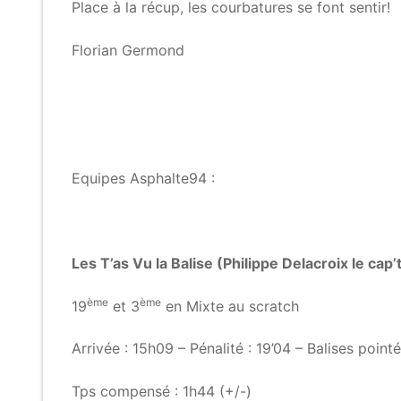
Place à la récup, les courbatures se font sentir!
Florian Germond
Equipes Asphalte94 :
Les T’as Vu la Balise (Philippe Delacroix le cap
ème
ème
19
et 3
en Mixte au scratch
Arrivée : 15h09 – Pénalité : 19’04 – Balises point
Tps compensé : 1h44 (+/-)