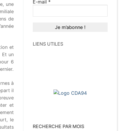
E-mail
*
e, une
iliale
ens de
’année
LIENS UTILES
ion et
. Et un
pour 6
ernier.
ornes à
part il
épreuve
ter et
nement
rt, le
RECHERCHE PAR MOIS
sultats