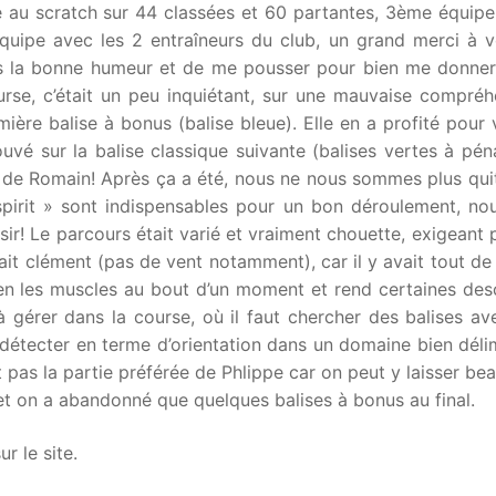
e au scratch sur 44 classées et 60 partantes, 3ème équipe
 équipe avec les 2 entraîneurs du club, un grand merci à v
ans la bonne humeur et de me pousser pour bien me donner
rse, c’était un peu inquiétant, sur une mauvaise compréh
ière balise à bonus (balise bleue). Elle en a profité pour 
é sur la balise classique suivante (balises vertes à péna
e de Romain! Après ça a été, nous ne nous sommes plus quit
spirit » sont indispensables pour un bon déroulement, nou
ir! Le parcours était varié et vraiment chouette, exigeant 
ait clément (pas de vent notamment), car il y avait tout 
ien les muscles au bout d’un moment et rend certaines des
à gérer dans la course, où il faut chercher des balises a
 détecter en terme d’orientation dans un domaine bien déli
est pas la partie préférée de Phlippe car on peut y laisser b
et on a abandonné que quelques balises à bonus au final.
r le site.