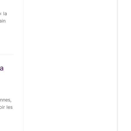
« la
ain
la
ennes,
ir les