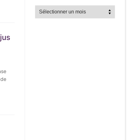
Recherche
par
mois
jus
ase
 de