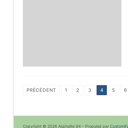
Pagination
PRÉCÉDENT
1
2
3
4
5
6
des
publications
Copyright © 2026 Asphalte 94 – Propulsé par
Customif