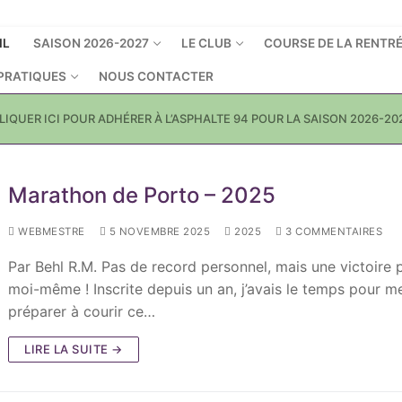
IL
SAISON 2026-2027
LE CLUB
COURSE DE LA RENTR
 PRATIQUES
NOUS CONTACTER
LIQUER ICI POUR ADHÉRER À L’ASPHALTE 94 POUR LA SAISON 2026-20
Marathon de Porto – 2025
WEBMESTRE
5 NOVEMBRE 2025
2025
3 COMMENTAIRES
Par Behl R.M. Pas de record personnel, mais une victoire 
moi-même ! Inscrite depuis un an, j’avais le temps pour m
préparer à courir ce…
LIRE LA SUITE →