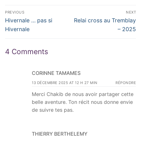
Navigation
PREVIOUS
NEXT
de
Previous
Next
Hivernale … pas si
Relai cross au Tremblay
post:
post:
l’article
Hivernale
– 2025
4 Comments
CORINNE TAMAMES
13 DÉCEMBRE 2025 AT 12 H 27 MIN
RÉPONDRE
Merci Chakib de nous avoir partager cette
belle aventure. Ton récit nous donne envie
de suivre tes pas.
THIERRY BERTHELEMY