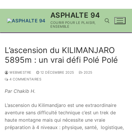
Aller
ASPHALTE 94
au
COURIR POUR LE PLAISIR,
contenu
ENSEMBLE
Rechercher :
L’ascension du KILIMANJARO
5895m : un vrai défi Polé Polé
WEBMESTRE
12 DÉCEMBRE 2025
2025
4 COMMENTAIRES
Par Chakib H.
L’ascension du Kilimandjaro est une extraordinaire
aventure sans difficulté technique c’est un trek de
haute montagne mais qui nécessite une vraie
préparation à 4 niveaux : physique, santé, logistique,