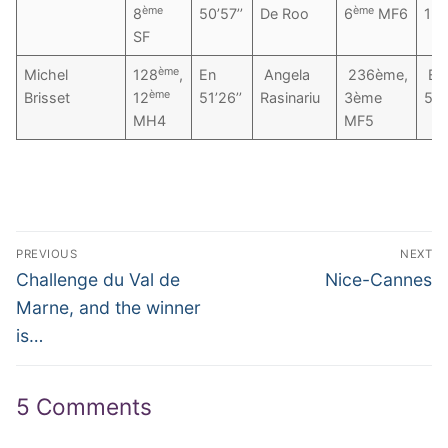
ème
ème
8
50’57’’
De Roo
6
MF6
1h1
SF
ème
Michel
128
,
En
Angela
236ème,
En
ème
Brisset
12
51’26’’
Rasinariu
3ème
57’
MH4
MF5
Navigation
PREVIOUS
NEXT
de
Previous
Next
Challenge du Val de
Nice-Cannes
post:
post:
l’article
Marne, and the winner
is…
5 Comments