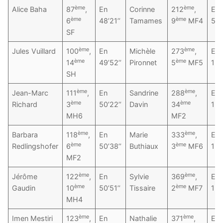
ème
ème
Alice Baha
87
,
En
Corinne
212
,
En
ème
ème
6
48’21’’
Tamames
9
MF4
55’
SF
ème
ème
Jules Vuillard
100
,
En
Michèle
273
,
En
ème
ème
14
49’52’’
Pironnet
5
MF5
1h0
SH
ème
ème
Jean-Marc
111
,
En
Sandrine
288
,
En
ème
ème
Richard
3
50’22’’
Davin
34
1h0
MH6
MF2
ème
ème
Barbara
118
,
En
Marie
333
,
En
ème
ème
Redlingshofer
6
50’38’’
Buthiaux
3
MF6
1h0
MF2
ème
ème
Jérôme
122
,
En
Sylvie
369
,
En
ème
ème
Gaudin
10
50’51’’
Tissaire
2
MF7
1h1
MH4
ème
ème
Imen Mestiri
123
,
En
Nathalie
371
,
En