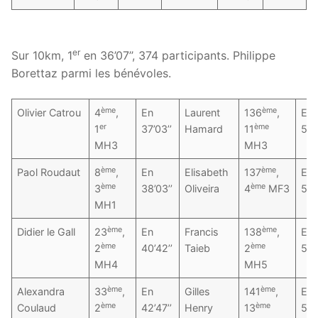
er
Sur 10km, 1
en 36’07’’, 374 participants. Philippe
Borettaz parmi les bénévoles.
ème
ème
Olivier Catrou
4
,
En
Laurent
136
,
En
er
ème
1
37’03’’
Hamard
11
51’
MH3
MH3
ème
ème
Paol Roudaut
8
,
En
Elisabeth
137
,
En
ème
ème
3
38’03’’
Oliveira
4
MF3
51’
MH1
ème
ème
Didier le Gall
23
,
En
Francis
138
,
En
ème
ème
2
40’42’’
Taieb
2
51’
MH4
MH5
ème
ème
Alexandra
33
,
En
Gilles
141
,
En
ème
ème
Coulaud
2
42’47’’
Henry
13
52’