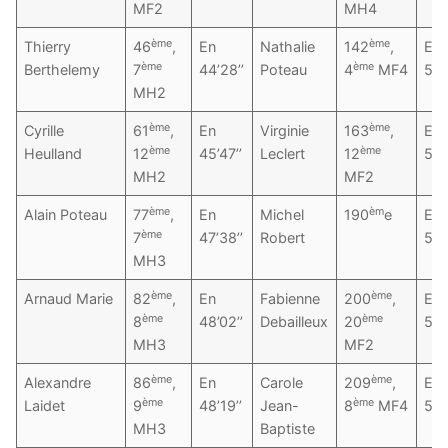
MF2
MH4
ème
ème
Thierry
46
,
En
Nathalie
142
,
En
ème
ème
Berthelemy
7
44’28’’
Poteau
4
MF4
52’
MH2
ème
ème
Cyrille
61
,
En
Virginie
163
,
En
ème
ème
Heulland
12
45’47’’
Leclert
12
54’
MH2
MF2
ème
èm
Alain Poteau
77
,
En
Michel
190
e
En
ème
7
47’38’’
Robert
55’
MH3
ème
ème
Arnaud Marie
82
,
En
Fabienne
200
,
En
ème
ème
8
48’02’’
Debailleux
20
55’
MH3
MF2
ème
ème
Alexandre
86
,
En
Carole
209
,
En
ème
ème
Laidet
9
48’19’’
Jean-
8
MF4
55’
MH3
Baptiste