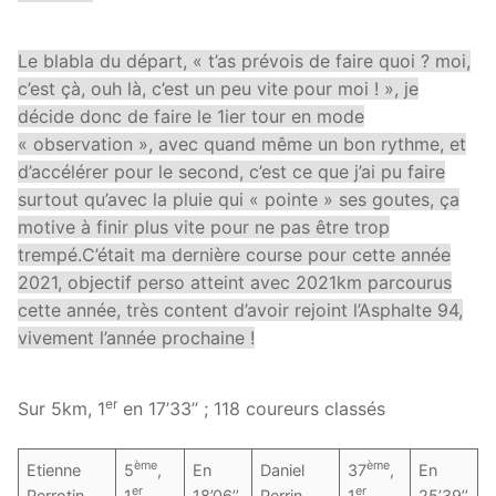
Le blabla du départ, « t’as prévois de faire quoi ? moi,
c’est çà, ouh là, c’est un peu vite pour moi ! », je
décide donc de faire le 1ier tour en mode
« observation », avec quand même un bon rythme, et
d’accélérer pour le second, c’est ce que j’ai pu faire
surtout qu’avec la pluie qui « pointe » ses goutes, ça
motive à finir plus vite pour ne pas être trop
trempé.C’était ma dernière course pour cette année
2021, objectif perso atteint avec 2021km parcourus
cette année, très content d’avoir rejoint l’Asphalte 94,
vivement l’année prochaine !
er
Sur 5km, 1
en 17’33’’ ; 118 coureurs classés
ème
ème
Etienne
5
,
En
Daniel
37
,
En
er
er
Perrotin
1
18’06’’
Perrin
1
25’39’’