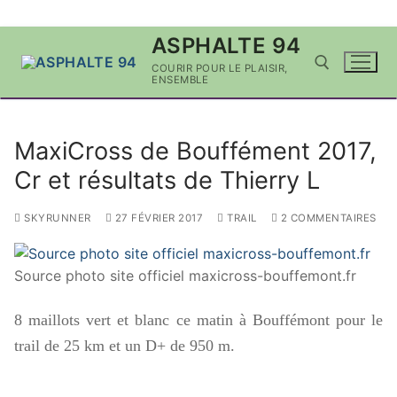
Aller
ASPHALTE 94
au
COURIR POUR LE PLAISIR,
contenu
ENSEMBLE
Rechercher :
MaxiCross de Bouffément 2017,
Cr et résultats de Thierry L
SKYRUNNER
27 FÉVRIER 2017
TRAIL
2 COMMENTAIRES
Source photo site officiel maxicross-bouffemont.fr
‌8 maillots vert et blanc ce matin à Bouffémont pour le
trail de 25 km et un D+ de 950 m.