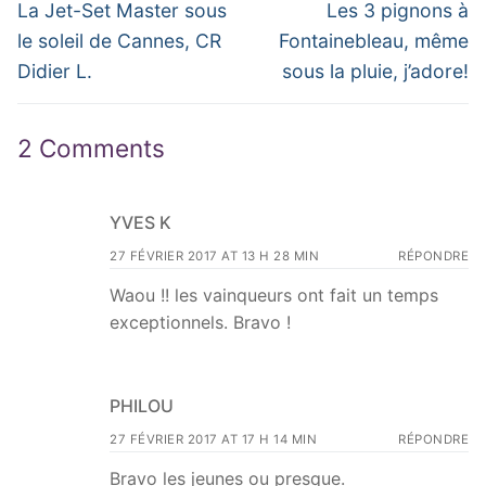
de
Previous
Next
La Jet-Set Master sous
Les 3 pignons à
post:
post:
l’article
le soleil de Cannes, CR
Fontainebleau, même
Didier L.
sous la pluie, j’adore!
2 Comments
YVES K
27 FÉVRIER 2017 AT 13 H 28 MIN
RÉPONDRE
Waou !! les vainqueurs ont fait un temps
exceptionnels. Bravo !
PHILOU
27 FÉVRIER 2017 AT 17 H 14 MIN
RÉPONDRE
Bravo les jeunes ou presque.