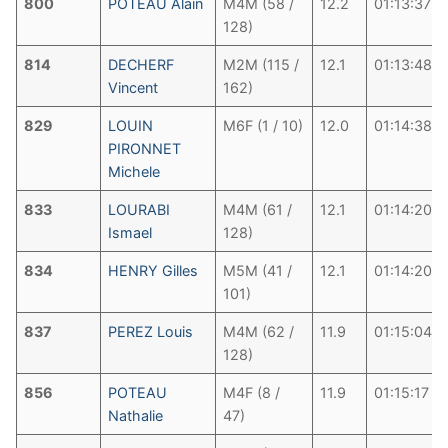
800
POTEAU Alain
M4M (58 /
12.2
01:13:37
128)
814
DECHERF
M2M (115 /
12.1
01:13:48
Vincent
162)
829
LOUIN
M6F (1 / 10)
12.0
01:14:38
PIRONNET
Michele
833
LOURABI
M4M (61 /
12.1
01:14:20
Ismael
128)
834
HENRY Gilles
M5M (41 /
12.1
01:14:20
101)
837
PEREZ Louis
M4M (62 /
11.9
01:15:04
128)
856
POTEAU
M4F (8 /
11.9
01:15:17
Nathalie
47)