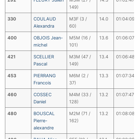
149)
330
COULAUD
M3F (3 /
14.0
01:04:09
Alexandra
60)
400
OBJOIS Jean-
M5M (16 /
13.6
01:06:07
michel
101)
421
SCELLIER
M3M (47 /
13.4
01:06:48
Pascal
149)
453
PIERRANG
M6M (2 /
13.3
01:07:34
Francois
37)
460
COSSEC
M4M (33 /
13.2
01:07:47
Daniel
128)
480
BOUSCAL
M2M (71 /
13.2
01:08:08
Pierre-
162)
alexandre