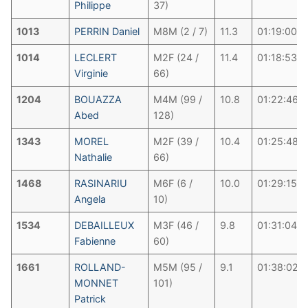
Philippe
37)
1013
PERRIN Daniel
M8M (2 / 7)
11.3
01:19:00
1014
LECLERT
M2F (24 /
11.4
01:18:53
Virginie
66)
1204
BOUAZZA
M4M (99 /
10.8
01:22:46
Abed
128)
1343
MOREL
M2F (39 /
10.4
01:25:48
Nathalie
66)
1468
RASINARIU
M6F (6 /
10.0
01:29:15
Angela
10)
1534
DEBAILLEUX
M3F (46 /
9.8
01:31:04
Fabienne
60)
1661
ROLLAND-
M5M (95 /
9.1
01:38:02
MONNET
101)
Patrick