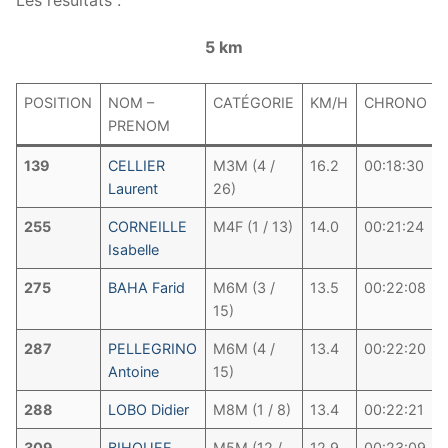
5 km
POSITION
NOM –
CATÉGORIE
KM/H
CHRONO
PRENOM
139
CELLIER
M3M (4 /
16.2
00:18:30
Laurent
26)
255
CORNEILLE
M4F (1 / 13)
14.0
00:21:24
Isabelle
275
BAHA Farid
M6M (3 /
13.5
00:22:08
15)
287
PELLEGRINO
M6M (4 /
13.4
00:22:20
Antoine
15)
288
LOBO Didier
M8M (1 / 8)
13.4
00:22:21
309
BIHOUEE
M5M (12 /
12.9
00:23:09