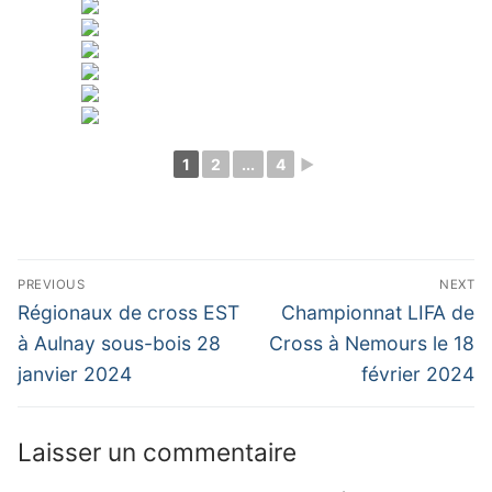
1
2
...
4
►
Navigation
PREVIOUS
NEXT
de
Previous
Next
Régionaux de cross EST
Championnat LIFA de
post:
post:
l’article
à Aulnay sous-bois 28
Cross à Nemours le 18
janvier 2024
février 2024
Laisser un commentaire