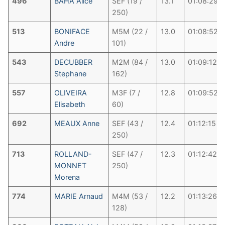
496
BAHA Alice
SEF (19 /
13.1
01:08:29
250)
513
BONIFACE
M5M (22 /
13.0
01:08:52
Andre
101)
543
DECUBBER
M2M (84 /
13.0
01:09:12
Stephane
162)
557
OLIVEIRA
M3F (7 /
12.8
01:09:52
Elisabeth
60)
692
MEAUX Anne
SEF (43 /
12.4
01:12:15
250)
713
ROLLAND-
SEF (47 /
12.3
01:12:42
MONNET
250)
Morena
774
MARIE Arnaud
M4M (53 /
12.2
01:13:26
128)