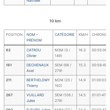
Nathalie
10 km
POSITION
NOM –
CATÉGORIE
KM/H
CHRONO
PRÉNOM
62
CATROU
M3M (3 /
16.3
00:55:06
Olivier
149)
161
DECHENAUX
SEM (68 /
15.3
00:58:49
Axel
279)
211
BERTHELEMY
M2M (20 /
14.9
01:00:03
Thierry
162)
267
VUILLARD
SEM (106 /
14.5
01:01:47
Jules
279)
292
FLEURY Julien
M3M (27 /
14.3
01:02:47