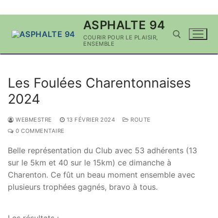
Aller
ASPHALTE 94
au
COURIR POUR LE PLAISIR,
contenu
ENSEMBLE
Rechercher :
Les Foulées Charentonnaises
2024
WEBMESTRE
13 FÉVRIER 2024
ROUTE
0 COMMENTAIRE
Belle représentation du Club avec 53 adhérents (13
sur le 5km et 40 sur le 15km) ce dimanche à
Charenton. Ce fût un beau moment ensemble avec
plusieurs trophées gagnés, bravo à tous.
Les résultats :