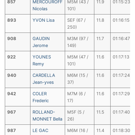
857
MERCOUROFF
M5M (43 /
11.9
01:15:23
Nicolas
101)
893
YVON Lisa
SEF (67 /
11.8
01:16:15
250)
908
GAUDIN
M3M (97 /
11.7
01:16:47
Jerome
149)
922
YOUNES
M5M (47 /
11.6
01:17:13
Remy
101)
940
CARDELLA
M6M (15 /
11.6
01:17:24
Jean-yves
37)
942
COLER
M7M (6 /
11.6
01:17:29
Frederic
17)
967
ROLLAND-
M5F (5 /
11.5
01:17:40
MONNET Bella
26)
987
LE GAC
M6M (16 /
11.4
01:18:30