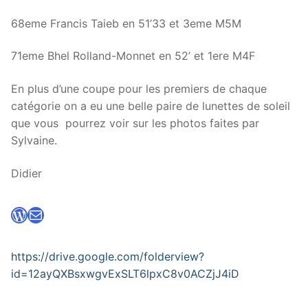
68eme Francis Taieb en 51’33 et 3eme M5M
71eme Bhel Rolland-Monnet en 52’ et 1ere M4F
En plus d’une coupe pour les premiers de chaque
catégorie on a eu une belle paire de lunettes de soleil
que vous pourrez voir sur les photos faites par
Sylvaine.
Didier
WordPress
E-mail
https://drive.google.com/folderview?
id=12ayQXBsxwgvExSLT6lpxC8v0ACZjJ4iD