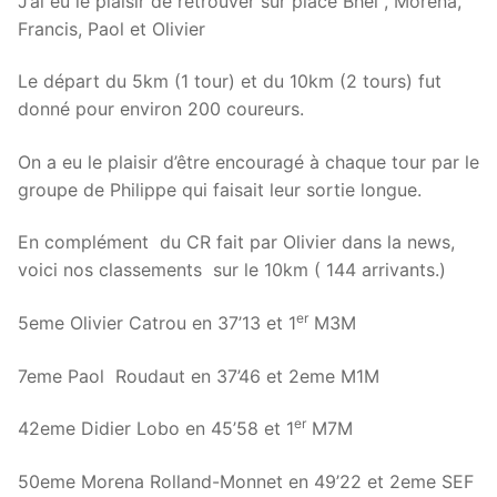
J’ai eu le plaisir de retrouver sur place Bhel , Morena,
Francis, Paol et Olivier
Le départ du 5km (1 tour) et du 10km (2 tours) fut
donné pour environ 200 coureurs.
On a eu le plaisir d’être encouragé à chaque tour par le
groupe de Philippe qui faisait leur sortie longue.
En complément du CR fait par Olivier dans la news,
voici nos classements sur le 10km ( 144 arrivants.)
er
5eme Olivier Catrou en 37’13 et 1
M3M
7eme Paol Roudaut en 37’46 et 2eme M1M
er
42eme Didier Lobo en 45’58 et 1
M7M
50eme Morena Rolland-Monnet en 49’22 et 2eme SEF