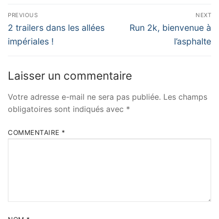
Navigation
PREVIOUS
NEXT
de
Previous
Next
2 trailers dans les allées
Run 2k, bienvenue à
post:
post:
l’article
impériales !
l’asphalte
Laisser un commentaire
Votre adresse e-mail ne sera pas publiée.
Les champs
obligatoires sont indiqués avec
*
COMMENTAIRE
*