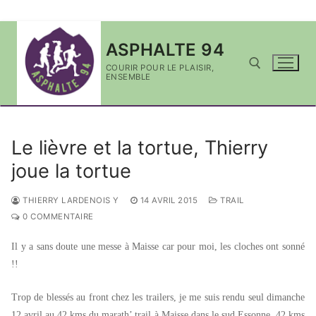
Aller
ASPHALTE 94
au
contenu
COURIR POUR LE PLAISIR,
ENSEMBLE
Rechercher :
Le lièvre et la tortue, Thierry
joue la tortue
THIERRY LARDENOIS Y
14 AVRIL 2015
TRAIL
0 COMMENTAIRE
Il y a sans doute une messe à Maisse car pour moi, les cloches ont sonné
!!
Trop de blessés au front chez les trailers, je me suis rendu seul dimanche
12 avril au 42 kms du marath’ trail à Maisse dans le sud Essonne. 42 kms