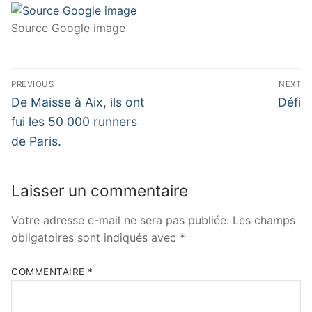
Source Google image
Navigation
PREVIOUS
NEXT
de
Previous
Next
De Maisse à Aix, ils ont
Défi
post:
post:
l’article
fui les 50 000 runners
de Paris.
Laisser un commentaire
Votre adresse e-mail ne sera pas publiée.
Les champs
obligatoires sont indiqués avec
*
COMMENTAIRE
*