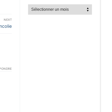
Recherche
par
mois
NEXT
ncolie
PONDRE