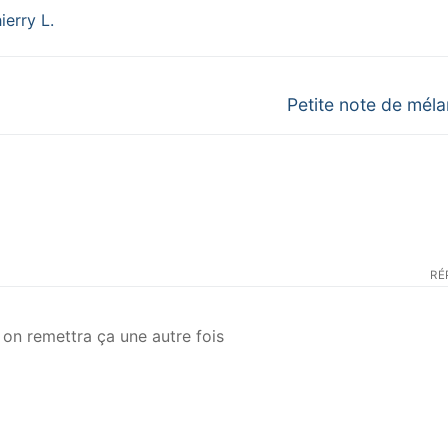
Next
Petite note de méla
post:
RÉ
 on remettra ça une autre fois