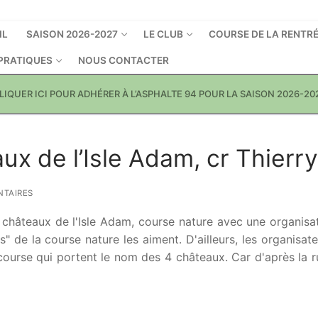
IL
SAISON 2026-2027
LE CLUB
COURSE DE LA RENTR
 PRATIQUES
NOUS CONTACTER
LIQUER ICI POUR ADHÉRER À L’ASPHALTE 94 POUR LA SAISON 2026-20
x de l’Isle Adam, cr Thierry
TAIRES
 châteaux de l'Isle Adam, course nature avec une organisa
 de la course nature les aiment. D'ailleurs, les organisat
course qui portent le nom des 4 châteaux. Car d'après la r