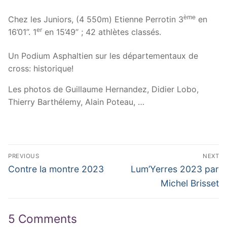
ème
Chez les Juniors, (4 550m) Etienne Perrotin 3
en
er
16’01’’. 1
en 15’49’’ ; 42 athlètes classés.
Un Podium Asphaltien sur les départementaux de
cross: historique!
Les photos de Guillaume Hernandez, Didier Lobo,
Thierry Barthélemy, Alain Poteau, …
Navigation
PREVIOUS
NEXT
de
Previous
Next
Contre la montre 2023
Lum’Yerres 2023 par
post:
post:
l’article
Michel Brisset
5 Comments