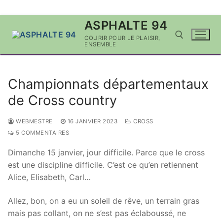
Aller
ASPHALTE 94
au
COURIR POUR LE PLAISIR,
contenu
ENSEMBLE
Rechercher :
Championnats départementaux
de Cross country
WEBMESTRE
16 JANVIER 2023
CROSS
5 COMMENTAIRES
Dimanche 15 janvier, jour difficile. Parce que le cross
est une discipline difficile. C’est ce qu’en retiennent
Alice, Elisabeth, Carl…
Allez, bon, on a eu un soleil de rêve, un terrain gras
mais pas collant, on ne s’est pas éclaboussé, ne