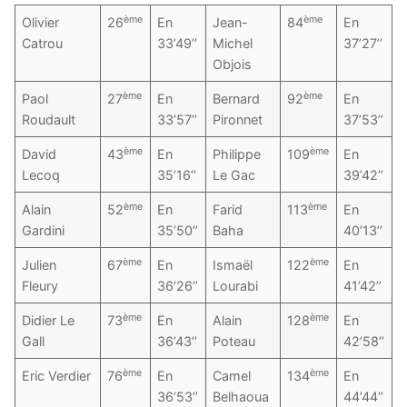
ème
ème
Olivier
26
En
Jean-
84
En
Catrou
33’49’’
Michel
37’27’’
Objois
ème
ème
Paol
27
En
Bernard
92
En
Roudault
33’57’’
Pironnet
37’53’’
ème
ème
David
43
En
Philippe
109
En
Lecoq
35’16’’
Le Gac
39’42’’
ème
ème
Alain
52
En
Farid
113
En
Gardini
35’50’’
Baha
40’13’’
ème
ème
Julien
67
En
Ismaël
122
En
Fleury
36’26’’
Lourabi
41’42’’
ème
ème
Didier Le
73
En
Alain
128
En
Gall
36’43’’
Poteau
42’58’’
ème
ème
Eric Verdier
76
En
Camel
134
En
36’53’’
Belhaoua
44’44’’