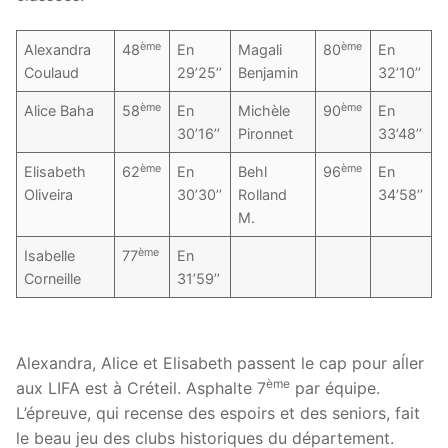
ème
ème
Alexandra
48
En
Magali
80
En
Coulaud
29’25’’
Benjamin
32’10’’
ème
ème
Alice Baha
58
En
Michèle
90
En
30’16’’
Pironnet
33’48’’
ème
ème
Elisabeth
62
En
Behl
96
En
Oliveira
30’30’’
Rolland
34’58’’
M.
ème
Isabelle
77
En
Corneille
31’59’’
Alexandra, Alice et Elisabeth passent le cap pour aĺler
ème
aux LIFA est à Créteil. Asphalte 7
par équipe.
L’épreuve, qui recense des espoirs et des seniors, fait
le beau jeu des clubs historiques du département.