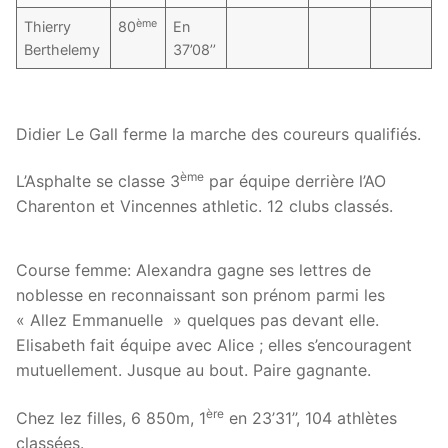
ème
Thierry
80
En
Berthelemy
37’08’’
Didier Le Gall ferme la marche des coureurs qualifiés.
ème
L’Asphalte se classe 3
par équipe derrière l’AO
Charenton et Vincennes athletic. 12 clubs classés.
Course femme: Alexandra gagne ses lettres de
noblesse en reconnaissant son prénom parmi les
« Allez Emmanuelle » quelques pas devant elle.
Elisabeth fait équipe avec Alice ; elles s’encouragent
mutuellement. Jusque au bout. Paire gagnante.
ère
Chez lez filles, 6 850m, 1
en 23’31’’, 104 athlètes
classées.