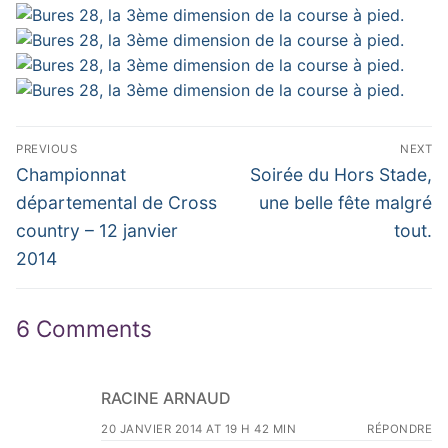
Navigation
PREVIOUS
NEXT
de
Previous
Next
Championnat
Soirée du Hors Stade,
post:
post:
l’article
départemental de Cross
une belle fête malgré
country – 12 janvier
tout.
2014
6 Comments
RACINE ARNAUD
20 JANVIER 2014 AT 19 H 42 MIN
RÉPONDRE