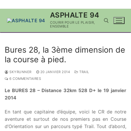
Aller
ASPHALTE 94
au
COURIR POUR LE PLAISIR,
contenu
ENSEMBLE
Rechercher :
Bures 28, la 3ème dimension de
la course à pied.
SKYRUNNER
20 JANVIER 2014
TRAIL
6 COMMENTAIRES
Le BURES 28 – Distance 32km 528 D+ le 19 janvier
2014
En tant que capitaine d’équipe, voici le CR de notre
aventure et surtout de nos premiers pas en Course
d’Orientation sur un parcours typé Trail. Tout d’abord,