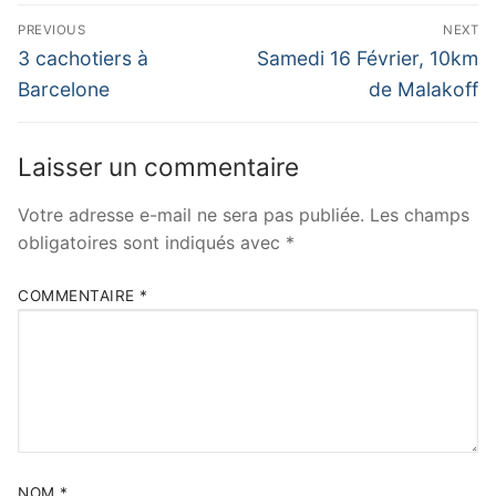
Navigation
PREVIOUS
NEXT
de
Previous
Next
3 cachotiers à
Samedi 16 Février, 10km
post:
post:
l’article
Barcelone
de Malakoff
Laisser un commentaire
Votre adresse e-mail ne sera pas publiée.
Les champs
obligatoires sont indiqués avec
*
COMMENTAIRE
*
NOM
*