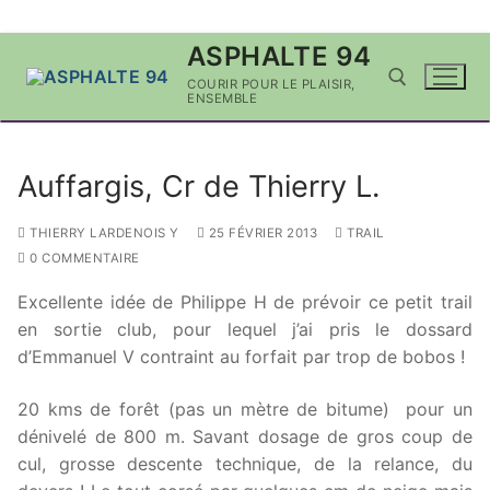
Aller
ASPHALTE 94
au
COURIR POUR LE PLAISIR,
contenu
ENSEMBLE
Rechercher :
Auffargis, Cr de Thierry L.
THIERRY LARDENOIS Y
25 FÉVRIER 2013
TRAIL
0 COMMENTAIRE
Excellente idée de Philippe H de prévoir ce petit trail
en sortie club, pour lequel j’ai pris le dossard
d’Emmanuel V contraint au forfait par trop de bobos !
20 kms de forêt (pas un mètre de bitume) pour un
dénivelé de 800 m. Savant dosage de gros coup de
cul, grosse descente technique, de la relance, du