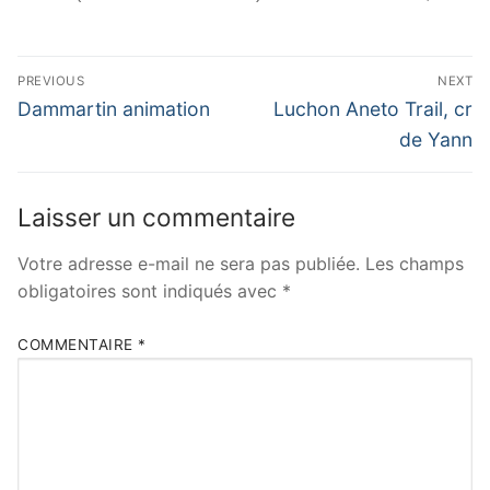
Navigation
PREVIOUS
NEXT
de
Previous
Next
Dammartin animation
Luchon Aneto Trail, cr
post:
post:
l’article
de Yann
Laisser un commentaire
Votre adresse e-mail ne sera pas publiée.
Les champs
obligatoires sont indiqués avec
*
COMMENTAIRE
*