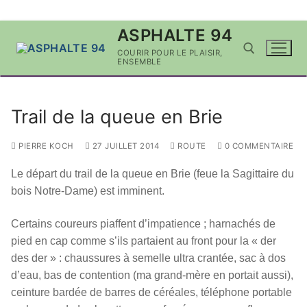
Aller
ASPHALTE 94
au
COURIR POUR LE PLAISIR,
contenu
ENSEMBLE
Rechercher :
Trail de la queue en Brie
PIERRE KOCH
27 JUILLET 2014
ROUTE
0 COMMENTAIRE
Le départ du trail de la queue en Brie (feue la Sagittaire du
bois Notre-Dame) est imminent.
Certains coureurs piaffent d’impatience ; harnachés de
pied en cap comme s’ils partaient au front pour la « der
des der » : chaussures à semelle ultra crantée, sac à dos
d’eau, bas de contention (ma grand-mère en portait aussi),
ceinture bardée de barres de céréales, téléphone portable