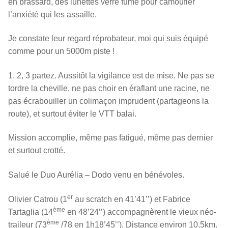
en brassard, des lunettes verre fumé pour camoufler
l’anxiété qui les assaille.
Je constate leur regard réprobateur, moi qui suis équipé
comme pour un 5000m piste !
1, 2, 3 partez. Aussitôt la vigilance est de mise. Ne pas se
tordre la cheville, ne pas choir en éraflant une racine, ne
pas écrabouiller un colimaçon imprudent (partageons la
route), et surtout éviter le VTT balai.
Mission accomplie, même pas fatigué, même pas dernier
et surtout crotté.
Salué le Duo Aurélia – Dodo venu en bénévoles.
er
Olivier Catrou (1
au scratch en 41’41’’) et Fabrice
ème
Tartaglia (14
en 48’24’’) accompagnèrent le vieux néo-
ème
traileur (73
/78 en 1h18’45’’). Distance environ 10,5km.