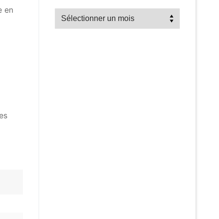
e en
Recherche
par
mois
es