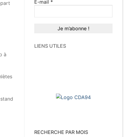
E-mail
*
épart
LIENS UTILES
p à
hlètes
 stand
RECHERCHE PAR MOIS