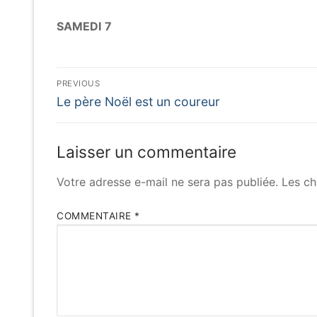
SAMEDI
7
Navigation
PREVIOUS
Previous
de
Le père Noël est un coureur
post:
l’article
Laisser un commentaire
Votre adresse e-mail ne sera pas publiée.
Les ch
COMMENTAIRE
*