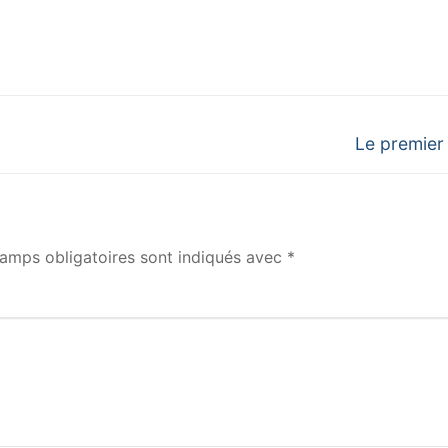
Next
Le premier
post:
amps obligatoires sont indiqués avec
*