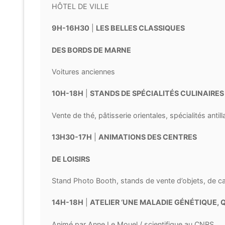
HÔTEL DE VILLE
9H-16H30
|
LES BELLES CLASSIQUES
DES BORD
S DE MARNE
Voitures anciennes
10H-18H
|
STANDS DE SPÉCIALITÉS CULINAIRES
Vente de thé, pâtisserie orientales, spécialités antill
13H30-17H
|
ANIMATIONS DES CENTRES
DE LOISIRS
Stand Photo Booth, stands de vente d’objets, de ca
14H-18H
|
ATELIER ‘UNE MALADIE GÉNÉTIQUE, Q
Animé par Anne Le Mouel / scientifique au CNRS