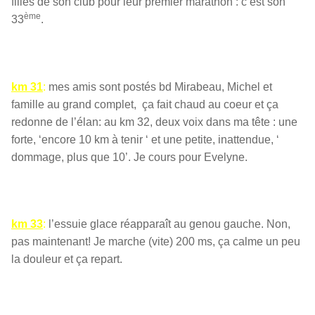
filles de son club pour leur premier marathon : c’est son
ème
33
.
km 31
:
mes amis sont postés bd Mirabeau, Michel et
famille au grand complet, ça fait chaud au coeur et ça
redonne de l’élan: au km 32, deux voix dans ma tête : une
forte, ‘encore 10 km à tenir ‘ et une petite, inattendue, ‘
dommage, plus que 10’. Je cours pour Evelyne.
km 33
:
l’essuie glace réapparaît au genou gauche. Non,
pas maintenant! Je marche (vite) 200 ms, ça calme un peu
la douleur et ça repart.