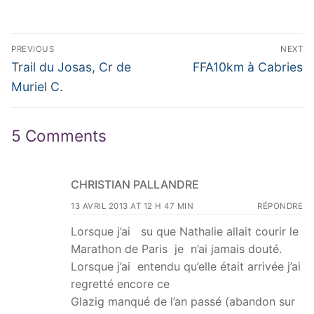
Navigation
PREVIOUS
NEXT
de
Previous
Next
Trail du Josas, Cr de
FFA10km à Cabries
post:
post:
l’article
Muriel C.
5 Comments
CHRISTIAN PALLANDRE
13 AVRIL 2013 AT 12 H 47 MIN
RÉPONDRE
Lorsque j’ai su que Nathalie allait courir le
Marathon de Paris je n’ai jamais douté.
Lorsque j’ai entendu qu’elle était arrivée j’ai
regretté encore ce
Glazig manqué de l’an passé (abandon sur