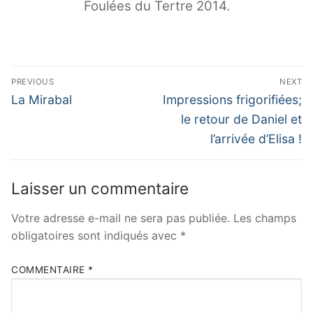
Foulées du Tertre 2014.
Navigation
PREVIOUS
NEXT
de
Previous
Next
La Mirabal
Impressions frigorifiées;
post:
post:
l’article
le retour de Daniel et
l’arrivée d’Elisa !
Laisser un commentaire
Votre adresse e-mail ne sera pas publiée.
Les champs
obligatoires sont indiqués avec
*
COMMENTAIRE
*