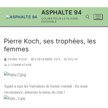
Aller
ASPHALTE 94
au
COURIR POUR LE PLAISIR,
contenu
ENSEMBLE
Rechercher :
Pierre Koch, ses trophées, les
femmes
PIERRE KOCH
6 DÉCEMBRE 2014
ROUTE
0 COMMENTAIRE
Appel à tous les Valvaliens de bonne volonté : En toute
circonstance, arborons la tenue du club !