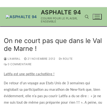
Aller
ASPHALTE 94
au
COURIR POUR LE PLAISIR,
contenu
ENSEMBLE
Rechercher :
On ne court pas que dans le Val
de Marne !
L'AMIRAL
21 NOVEMBRE 2012
ROUTE
0 COMMENTAIRE
Latifa est une petite cachotière !
De retour d’un voyage aux Etats Unis de 3 semaines qui
englobait sa participation au marathon de New-York que, bien
évidemment, elle n’a pas pu courir Latifa a du se dire : « je ne
me suis tout de même pas préparée pour rien !!! ». A peine, ou