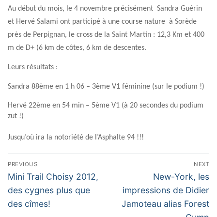
Au début du mois, le 4 novembre précisément
Sandra Guérin
et Hervé Salami ont participé à une course
nature
à Sorède
près de Perpignan, le cross de la Saint Martin : 12,3 Km et 400
m de D+ (6 km de côtes, 6 km de descentes.
Leurs résultats :
Sandra 88ème en 1 h 06 – 3ème V1 féminine (sur le podium !)
Hervé 22ème en 54 min – 5ème V1 (à 20 secondes du podium
zut !)
Jusqu’où ira la notoriété de l’Asphalte 94 !!!
Navigation
PREVIOUS
NEXT
de
Previous
Next
Mini Trail Choisy 2012,
New-York, les
post:
post:
l’article
des cygnes plus que
impressions de Didier
des cîmes!
Jamoteau alias Forest