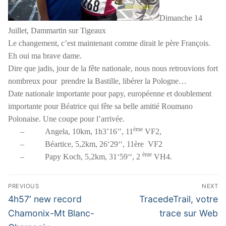
Dimanche 14
Juillet, Dammartin sur Tigeaux
Le changement, c’est maintenant comme dirait le père François.
Eh oui ma brave dame.
Dire que jadis, jour de la fête nationale, nous nous retrouvions fort
nombreux pour
prendre la Bastille, libérer la Pologne…
Date nationale importante pour papy, européenne et doublement
importante pour Béatrice qui fête sa belle amitié Roumano
Polonaise. Une coupe pour l’arrivée.
ème
–
Angela, 10km, 1h3’16’’, 11
VF2,
–
Béartice, 5,2km, 26‘29‘‘, 11ère
VF2
ème
–
Papy Koch, 5,2km, 31‘59‘‘, 2
VH4.
Navigation
PREVIOUS
NEXT
de
Previous
Next
4h57′ new record
TracedeTrail, votre
post:
post:
l’article
Chamonix-Mt Blanc-
trace sur Web