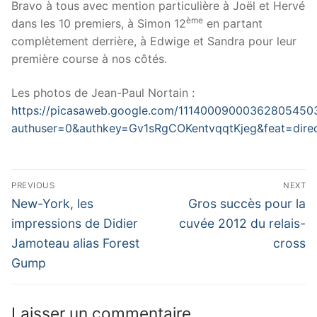
Bravo à tous avec mention particulière à Joël et Hervé
ème
dans les 10 premiers, à Simon 12
en partant
complètement derrière, à Edwige et Sandra pour leur
première course à nos côtés.
Les photos de Jean-Paul Nortain :
https://picasaweb.google.com/11140009000362805450
authuser=0&authkey=Gv1sRgCOKentvqqtKjeg&feat=direc
Navigation
PREVIOUS
NEXT
de
Previous
Next
New-York, les
Gros succès pour la
post:
post:
l’article
impressions de Didier
cuvée 2012 du relais-
Jamoteau alias Forest
cross
Gump
Laisser un commentaire