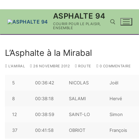
Aller
ASPHALTE 94
au
COURIR POUR LE PLAISIR,
contenu
ENSEMBLE
Rechercher :
L’Asphalte à la Mirabal
L'AMIRAL
26 NOVEMBRE 2012
ROUTE
0 COMMENTAIRE
5
00:36:42
NICOLAS
Joël
8
00:38:18
SALAMI
Hervé
12
00:38:59
SAINT-LO
Simon
37
00:41:58
OBRIOT
François