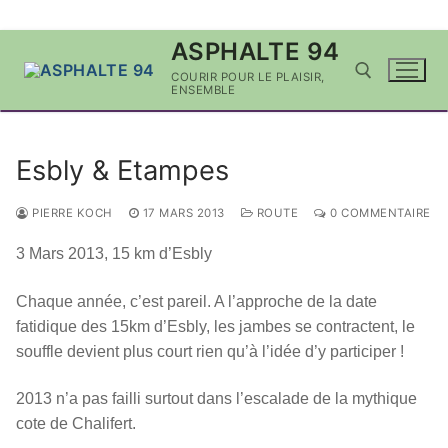
Aller
ASPHALTE 94
au
COURIR POUR LE PLAISIR,
contenu
ENSEMBLE
Rechercher :
Esbly & Etampes
PIERRE KOCH
17 MARS 2013
ROUTE
0 COMMENTAIRE
3 Mars 2013, 15 km d’Esbly
Chaque année, c’est pareil. A l’approche de la date
fatidique des 15km d’Esbly, les jambes se contractent, le
souffle devient plus court rien qu’à l’idée d’y participer !
2013 n’a pas failli surtout dans l’escalade de la mythique
cote de Chalifert.