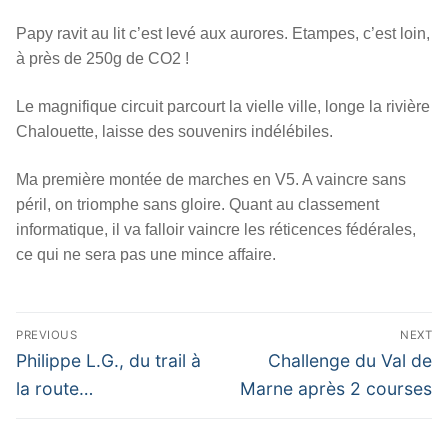
Papy ravit au lit c’est levé aux aurores. Etampes, c’est loin,
à près de 250g de CO2 !
Le magnifique circuit parcourt la vielle ville, longe la rivière
Chalouette, laisse des souvenirs indélébiles.
Ma première montée de marches en V5. A vaincre sans
péril, on triomphe sans gloire. Quant au classement
informatique, il va falloir vaincre les réticences fédérales,
ce qui ne sera pas une mince affaire.
Navigation
PREVIOUS
NEXT
de
Previous
Next
Philippe L.G., du trail à
Challenge du Val de
post:
post:
l’article
la route…
Marne après 2 courses