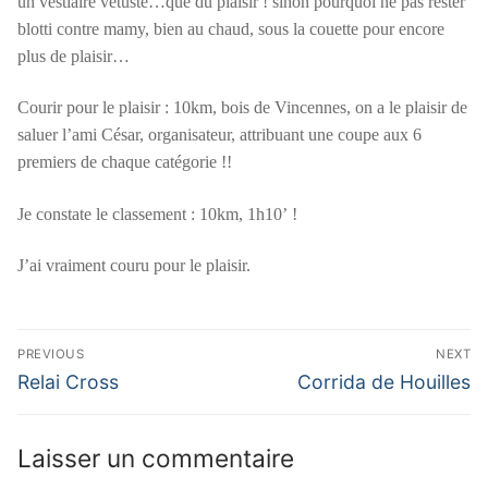
un vestiaire vétuste…que du plaisir ! sinon pourquoi ne pas rester
blotti contre mamy, bien au chaud, sous la couette pour encore
plus de plaisir…
Courir pour le plaisir : 10km, bois de Vincennes, on a le plaisir de
saluer l’ami César, organisateur, attribuant une coupe aux 6
premiers de chaque catégorie !!
Je constate le classement : 10km, 1h10’ !
J’ai vraiment couru pour le plaisir.
Navigation
PREVIOUS
NEXT
de
Previous
Next
Relai Cross
Corrida de Houilles
post:
post:
l’article
Laisser un commentaire