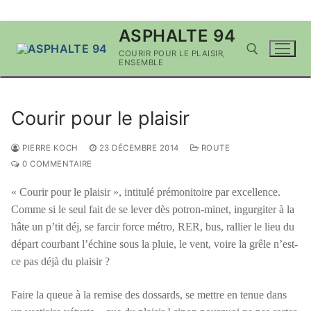
Aller
ASPHALTE 94
au
COURIR POUR LE PLAISIR,
contenu
ENSEMBLE
Rechercher :
Courir pour le plaisir
PIERRE KOCH
23 DÉCEMBRE 2014
ROUTE
0 COMMENTAIRE
« Courir pour le plaisir », intitulé prémonitoire par excellence.
Comme si le seul fait de se lever dès potron-minet, ingurgiter à la
hâte un p’tit déj, se farcir force métro, RER, bus, rallier le lieu du
départ courbant l’échine sous la pluie, le vent, voire la grêle n’est-
ce pas déjà du plaisir ?
Faire la queue à la remise des dossards, se mettre en tenue dans