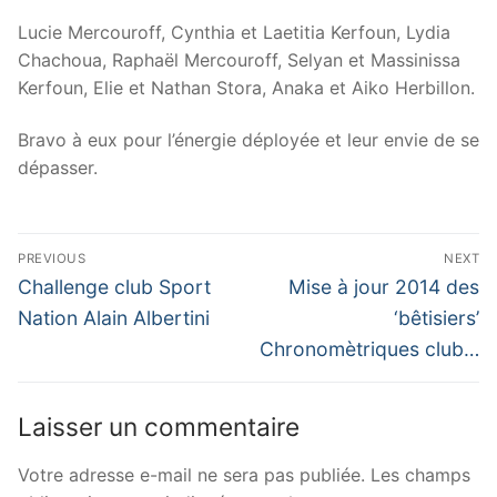
Lucie Mercouroff, Cynthia et Laetitia Kerfoun, Lydia
Chachoua, Raphaël Mercouroff, Selyan et Massinissa
Kerfoun, Elie et Nathan Stora, Anaka et Aiko Herbillon.
Bravo à eux pour l’énergie déployée et leur envie de se
dépasser.
Navigation
PREVIOUS
NEXT
de
Previous
Next
Challenge club Sport
Mise à jour 2014 des
post:
post:
l’article
Nation Alain Albertini
‘bêtisiers’
Chronomètriques club…
Laisser un commentaire
Votre adresse e-mail ne sera pas publiée.
Les champs