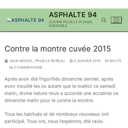
Aller
ASPHALTE 94
au
COURIR POUR LE PLAISIR,
contenu
ENSEMBLE
Rechercher :
Contre la montre cuvée 2015
JEAN-MICHEL, POUR LE BUREAU
4 JANVIER 2015
ROUTE
0 COMMENTAIRE
Après avoir été frigorifiés dimanche dernier, après
avoir mouillé les os autant que le maillot ce samedi
matin, divine nature nous a accordé une accalmie ce
dimanche matin pour le contre la montre.
Tous les habitués et de nombreux nouveaux ont
participé. Tous ont, nous l’espérons, été ravis.