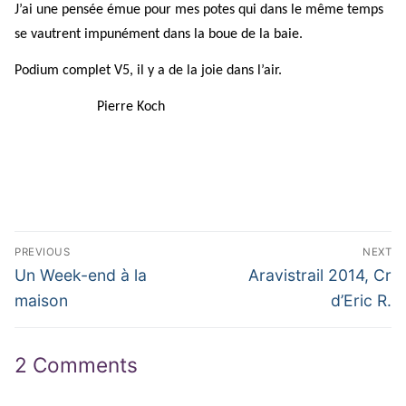
J’ai une pensée émue pour mes potes qui dans le même temps
se vautrent impunément dans la boue de la baie.
Podium complet V5, il y a de la joie dans l’air.
Pierre Koch
Navigation
PREVIOUS
NEXT
de
Previous
Next
Un Week-end à la
Aravistrail 2014, Cr
post:
post:
l’article
maison
d’Eric R.
2 Comments