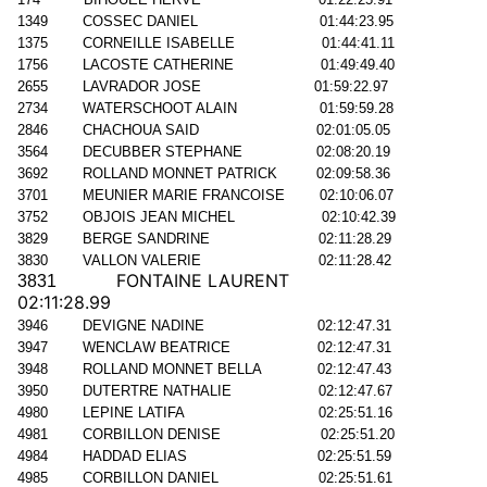
1349
COSSEC DANIEL
01:44:23.95
1375
CORNEILLE ISABELLE
01:44:41.11
1756
LACOSTE CATHERINE
01:49:49.40
2655
LAVRADOR JOSE
01:59:22.97
2734
WATERSCHOOT ALAIN
01:59:59.28
2846
CHACHOUA SAID
02:01:05.05
3564
DECUBBER STEPHANE
02:08:20.19
3692
ROLLAND MONNET PATRICK
02:09:58.36
3701
MEUNIER MARIE FRANCOISE
02:10:06.07
3752
OBJOIS JEAN MICHEL
02:10:42.39
3829
BERGE SANDRINE
02:11:28.29
3830
VALLON VALERIE
02:11:28.42
FONTAINE LAURENT
3831
02:11:28.99
3946
DEVIGNE NADINE
02:12:47.31
3947
WENCLAW BEATRICE
02:12:47.31
3948
ROLLAND MONNET BELLA
02:12:47.43
3950
DUTERTRE NATHALIE
02:12:47.67
4980
LEPINE LATIFA
02:25:51.16
4981
CORBILLON DENISE
02:25:51.20
4984
HADDAD ELIAS
02:25:51.59
4985
CORBILLON DANIEL
02:25:51.61