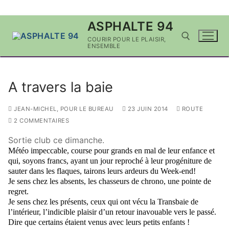
Aller
ASPHALTE 94
au
COURIR POUR LE PLAISIR,
contenu
ENSEMBLE
Rechercher :
A travers la baie
JEAN-MICHEL, POUR LE BUREAU
23 JUIN 2014
ROUTE
2 COMMENTAIRES
Sortie club ce dimanche.
Météo impeccable, course pour grands en mal de leur enfance et
qui, soyons francs, ayant un jour reproché à leur progéniture de
sauter dans les flaques, tairons leurs ardeurs du Week-end!
Je sens chez les absents, les chasseurs de chrono, une pointe de
regret.
Je sens chez les présents, ceux qui ont vécu la Transbaie de
l’intérieur, l’indicible plaisir d’un retour inavouable vers le passé.
Dire que certains étaient venus avec leurs petits enfants !