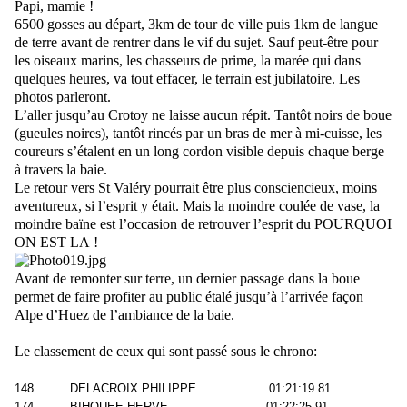
Papi, mamie !
6500 gosses au départ, 3km de tour de ville puis 1km de langue
de terre avant de rentrer dans le vif du sujet. Sauf peut-être pour
les oiseaux marins, les chasseurs de prime, la marée qui dans
quelques heures, va tout effacer, le terrain est jubilatoire. Les
photos parleront.
L’aller jusqu’au Crotoy ne laisse aucun répit. Tantôt noirs de boue
(gueules noires), tantôt rincés par un bras de mer à mi-cuisse, les
coureurs s’étalent en un long cordon visible depuis chaque berge
à travers la baie.
Le retour vers St Valéry pourrait être plus consciencieux, moins
aventureux, si l’esprit y était. Mais la moindre coulée de vase, la
moindre baïne est l’occasion de retrouver l’esprit du POURQUOI
ON EST LA !
Avant de remonter sur terre, un dernier passage dans la boue
permet de faire profiter au public étalé jusqu’à l’arrivée façon
Alpe d’Huez de l’ambiance de la baie.
Le classement de ceux qui sont passé sous le chrono:
148
DELACROIX PHILIPPE
01:21:19.81
174
BIHOUEE HERVE
01:22:25.91