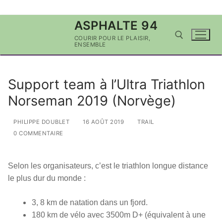
Aller
ASPHALTE 94
au
COURIR POUR LE PLAISIR,
contenu
ENSEMBLE
Rechercher :
Support team à l’Ultra Triathlon
Norseman 2019 (Norvège)
PHILIPPE DOUBLET
16 AOÛT 2019
TRAIL
0 COMMENTAIRE
Selon les organisateurs, c’est le triathlon longue distance
le plus dur du monde :
3, 8 km de natation dans un fjord.
180 km de vélo avec 3500m D+ (équivalent à une