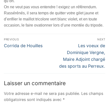
qu’on.
On ne veut pas vous entendre ! exigez un référendum.
Rassérénés, il sera temps de quitter votre gilet jaune et
d’enfiler le maillot tricolore vert blanc violet, et en toute
occasion, le faire ovationner lors d’une montée du tripode.
Navigation
PREVIOUS
NEXT
de
Previous
Next
Corrida de Houilles
Les voeux de
post:
post:
l’article
Dominique Vergne,
Maire Adjoint chargé
des sports au Perreux.
Laisser un commentaire
Votre adresse e-mail ne sera pas publiée.
Les champs
obligatoires sont indiqués avec
*