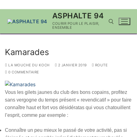
Aller
ASPHALTE 94
au
COURIR POUR LE PLAISIR,
contenu
ENSEMBLE
Rechercher :
Kamarades
LA MOUCHE DU KOCH
2 JANVIER 2019
ROUTE
0 COMMENTAIRE
Vous les gilets jaunes du club des bons copains, profitez
sans vergogne du temps présent « revendicatif » pour faire
connaître haut et fort vos désidératas qui vous chatouillent
l’esprit, comme par exemple :
Connaître un peu mieux le passé de votre activité, pas si