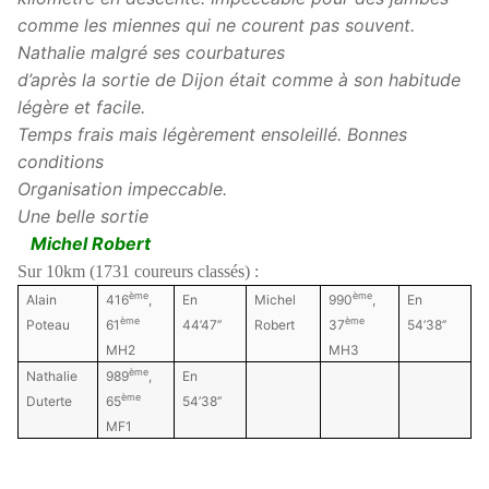
comme les miennes qui ne courent pas souvent.
Nathalie malgré ses courbatures
d’après la sortie de Dijon était comme à son habitude
légère et facile.
Temps frais mais légèrement ensoleillé. Bonnes
conditions
Organisation impeccable.
Une belle sortie
Michel Robert
Sur 10km (1731 coureurs classés) :
ème
ème
Alain
416
,
En
Michel
990
,
En
ème
ème
Poteau
61
44’47’’
Robert
37
54’38’’
MH2
MH3
ème
Nathalie
989
,
En
ème
Duterte
65
54’38’’
MF1