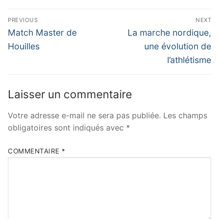
Navigation
PREVIOUS
NEXT
de
Previous
Next
Match Master de
La marche nordique,
post:
post:
l’article
Houilles
une évolution de
l’athlétisme
Laisser un commentaire
Votre adresse e-mail ne sera pas publiée.
Les champs
obligatoires sont indiqués avec
*
COMMENTAIRE
*