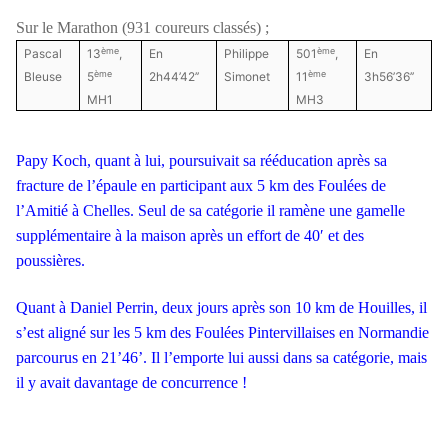
Sur le Marathon (931 coureurs classés) ;
ème
ème
Pascal
13
,
En
Philippe
501
,
En
ème
ème
Bleuse
5
2h44’42’’
Simonet
11
3h56’36’’
MH1
MH3
Papy Koch, quant à lui, poursuivait sa rééducation après sa
fracture de l’épaule en participant aux 5 km des Foulées de
l’Amitié à Chelles. Seul de sa catégorie il ramène une gamelle
supplémentaire à la maison après un effort de 40′ et des
poussières.
Quant à Daniel Perrin, deux jours après son 10 km de Houilles, il
s’est aligné sur les 5 km des Foulées Pintervillaises en Normandie
parcourus en 21’46’. Il l’emporte lui aussi dans sa catégorie, mais
il y avait davantage de concurrence !