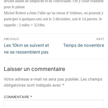
devant autant de simplicité et de convivialité. On y court vraiment
pour le plaisir.
Michel Robert a émis l’idée qu’au retour d’Athènes, on pourrait y
participer à quelques-uns soit le 3 décembre, soit le 14 janvier. Je
rappelle : 2 miles = 3218m.
Navigation
PREVIOUS
NEXT
de
Previous
Next
Les 10km se suivent et
Temps de novembre
post:
post:
l’article
ne se ressemblent pas
Laisser un commentaire
Votre adresse e-mail ne sera pas publiée.
Les champs
obligatoires sont indiqués avec
*
COMMENTAIRE
*