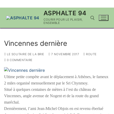
Aller
ASPHALTE 94
au
COURIR POUR LE PLAISIR,
contenu
ENSEMBLE
Rechercher :
Vincennes dernière
LE SOLITAIRE DE LA BRIE
7 NOVEMBRE 2017
ROUTE
0 COMMENTAIRE
Ultime petite compète avant le déplacement à Athènes, le fameux
2 miles organisé mensuellement par le Sri Chynmoy.
Situé à quelques centaines de mètres à l’est du château de
Vincennes, angle avenue de Nogent et de la route du grand
maréchal.
Dernièrement, l’ami Jean-Michel Objois en est revenu éberlué