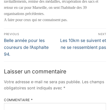
ravitaillements, remise des médailles, récupération des sacs et
retour en car pour Marseille, on sent l'habitude des 39
organisations précédentes.
A faire pour ceux qui ne connaissent pas.
Navigation
PREVIOUS
NEXT
de
Previous
Next
Belle année pour les
Les 10km se suivent et
post:
post:
l’article
coureurs de l’Asphalte
ne se ressemblent pas
94.
Laisser un commentaire
Votre adresse e-mail ne sera pas publiée.
Les champs
obligatoires sont indiqués avec
*
COMMENTAIRE
*