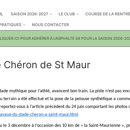
IL
SAISON 2026-2027
LE CLUB
COURSE DE LA RENTR
 PRATIQUES
NOUS CONTACTER
LIQUER ICI POUR ADHÉRER À L’ASPHALTE 94 POUR LA SAISON 2026-20
e Chéron de St Maur
ade mythique pour l’athlé, avancent bon train. La piste n’est pas en
terrain a été effectué et la pose de la pelouse synthétique a comm
 reportez-vous à l’article précédent du 24 juin comportant les photos 
avaux-du-stade-cheron-a-saint-maur.html
ieu le 3 décembre à l’occasion des 10 km de « la Saint-Maurienne », p