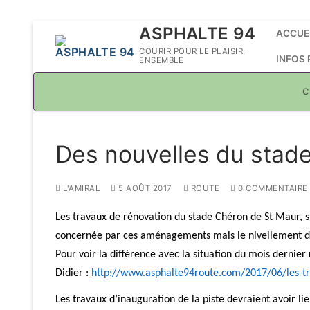
Aller
ASPHALTE 94
ACCUE
au
COURIR POUR LE PLAISIR,
INFOS
ENSEMBLE
contenu
C
Des nouvelles du stad
L'AMIRAL
5 AOÛT 2017
ROUTE
0 COMMENTAIRE
Les travaux de rénovation du stade Chéron de St Maur, st
concernée par ces aménagements mais le nivellement du 
Pour voir la différence avec la situation du mois dernier
Didier :
http://www.asphalte94route.com/2017/06/les-tr
Les travaux d’inauguration de la piste devraient avoir l