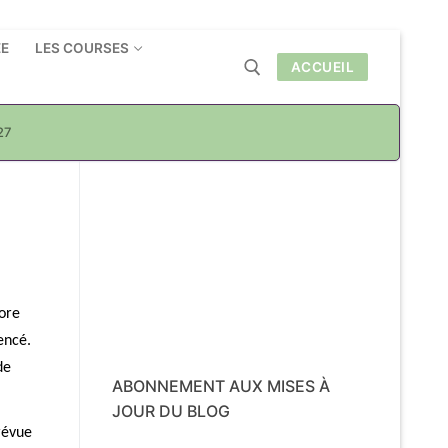
ÉE
LES COURSES
ACCUEIL
27
Rechercher :
core
encé.
de
ABONNEMENT AUX MISES À
JOUR DU BLOG
révue