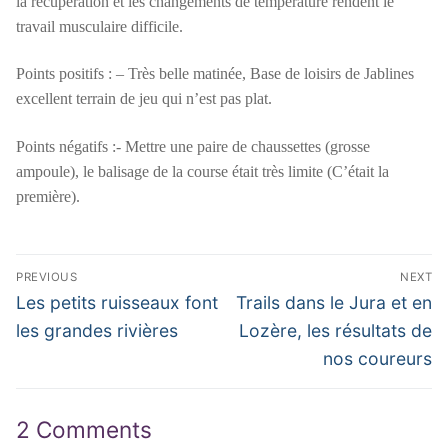
la récupération et les changements de température rendent le
travail musculaire difficile.
Points positifs : – Très belle matinée, Base de loisirs de Jablines
excellent terrain de jeu qui n’est pas plat.
Points négatifs :- Mettre une paire de chaussettes (grosse
ampoule), le balisage de la course était très limite (C’était la
première).
Navigation
PREVIOUS
NEXT
de
Previous
Next
Les petits ruisseaux font
Trails dans le Jura et en
post:
post:
l’article
les grandes rivières
Lozère, les résultats de
nos coureurs
2 Comments