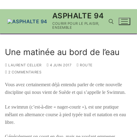
Aller
ASPHALTE 94
au
COURIR POUR LE PLAISIR,
contenu
ENSEMBLE
Rechercher :
Une matinée au bord de l’eau
LAURENT CELLIER
4 JUIN 2017
ROUTE
2 COMMENTAIRES
Vous avez certainement déjà entendu parler de cette nouvelle
discipline qui nous vient de Suède et qui s’appelle le Swimrun.
Le swimrun (c’est-à-dire « nager-courir »), est une pratique
mêlant en alternance course à pied typée trail et natation en eau
libre.
Généralement on court en duo, mais ne voulant emmener