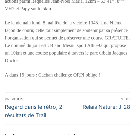
actions parmi lesquelles Jean-Noël Maria, 12km – 53’41’’, 8
VH2 et Papy sur le 5km.
Le lendemain lundi 8 mai fête de la victoire 1945. Une Nième
façon de courir, celle tout simplement de soutenir par sa présence
l’organisation qui se permet de préserver une course GRATUITE.
Le nominé du jour est : Blanc-Mesnil sport Athlé93 qui propose
un 10km et une course populaire à travers le parc urbain Jacques
Duclos.
A dans 15 jours : Cachan challenge ORPI oblige !
Navigation
PREVIOUS
NEXT
de
Previous
Next
Regard dans le rétro, 2
Relais Nature: J-28
post:
post:
l’article
résultats de Trail