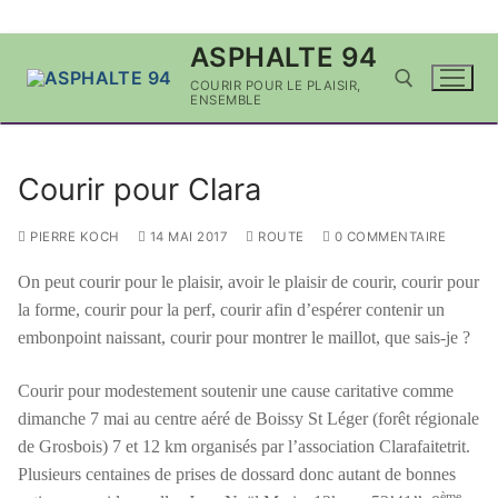
Aller
ASPHALTE 94
au
COURIR POUR LE PLAISIR,
contenu
ENSEMBLE
Rechercher :
Courir pour Clara
PIERRE KOCH
14 MAI 2017
ROUTE
0 COMMENTAIRE
On peut courir pour le plaisir, avoir le plaisir de courir, courir pour
la forme, courir pour la perf, courir afin d’espérer contenir un
embonpoint naissant, courir pour montrer le maillot, que sais-je ?
Courir pour modestement soutenir une cause caritative comme
dimanche 7 mai au centre aéré de Boissy St Léger (forêt régionale
de Grosbois) 7 et 12 km organisés par l’association Clarafaitetrit.
Plusieurs centaines de prises de dossard donc autant de bonnes
ème