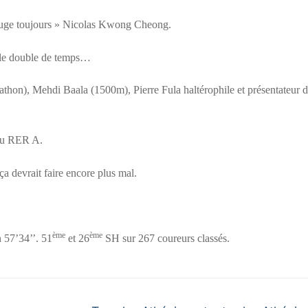
bouge toujours » Nicolas Kwong Cheong.
s le double de temps…
athon), Mehdi Baala (1500m), Pierre Fula haltérophile et présentateur d
 du RER A.
a devrait faire encore plus mal.
ème
ème
 57’34’’. 51
et 26
SH sur 267 coureurs classés.