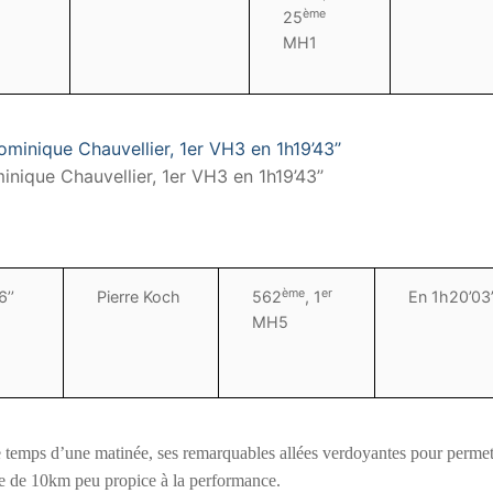
ème
25
MH1
nique Chauvellier, 1er VH3 en 1h19’43’’
ème
er
6’’
Pierre Koch
562
, 1
En 1h20’03’
MH5
le temps d’une matinée, ses remarquables allées verdoyantes pour permet
e de 10km peu propice à la performance.