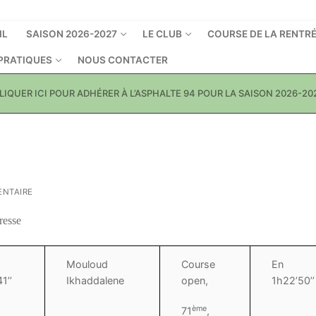
IL
SAISON 2026-2027
LE CLUB
COURSE DE LA RENTR
 PRATIQUES
NOUS CONTACTER
LIQUER ICI POUR ADHÉRER À L’ASPHALTE 94 POUR LA SAISON 2026-20
NTAIRE
resse
Mouloud
Course
En
1’’
Ikhaddalene
open,
1h22’50’’
ème
71
,