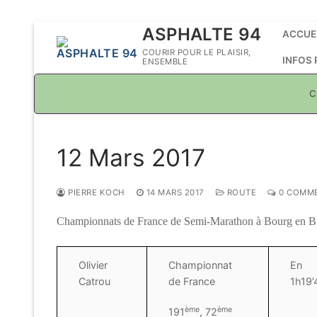
Aller
ASPHALTE 94
ACCUE
au
COURIR POUR LE PLAISIR,
INFOS
ENSEMBLE
contenu
C
12 Mars 2017
PIERRE KOCH
14 MARS 2017
ROUTE
0 COMME
Championnats de France de Semi-Marathon à Bourg en B
Olivier
Championnat
En
Catrou
de France
1h19’4
ème
ème
191
, 72