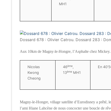
MH1
Dossard 678 : Olivier Catrou. Dossard 283 : Domi
Aux 10km de Magny-le-Hongre, l’Asphalte chez Mickey.
ème
Nicolas
46
,
En 40’5
ème
Kwong
13
MH1
Cheong
Magny-le-Hongre, village satellite d’Eurodisney a prêté, 
l’ami Hiane Lahcène de nous concocter une boucle de rêv