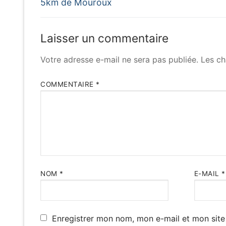
Previous
de
5km de Mouroux
post:
l’article
Laisser un commentaire
Votre adresse e-mail ne sera pas publiée.
Les ch
COMMENTAIRE
*
NOM
*
E-MAIL
*
Enregistrer mon nom, mon e-mail et mon site