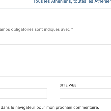
Next
Tous les Athéniens, toutes les Athéni
post:
amps obligatoires sont indiqués avec
*
SITE WEB
 dans le navigateur pour mon prochain commentaire.