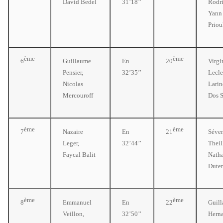
David Bedel
31’18’’
Rodri
Yann
Priou
ème
ème
6
Guillaume
En
20
Virgi
Pensier,
32’35’’
Lecle
Nicolas
Lari
Mercouroff
Dos 
ème
ème
7
Nazaire
En
21
Séver
Leger,
32’44’’
Theil
Faycal Balit
Natha
Duter
ème
ème
8
Emmanuel
En
22
Guil
Veillon,
32’50’’
Hern