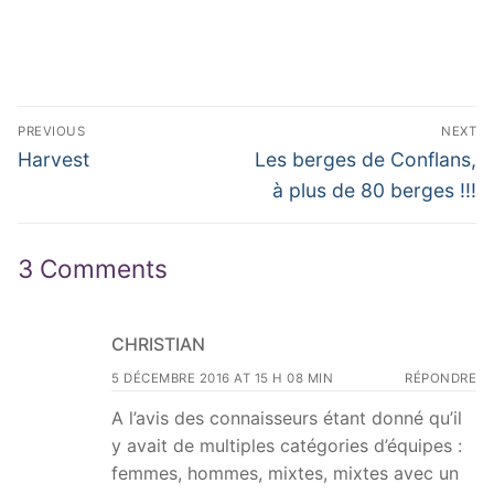
Navigation
PREVIOUS
NEXT
de
Previous
Next
Harvest
Les berges de Conflans,
post:
post:
l’article
à plus de 80 berges !!!
3 Comments
CHRISTIAN
5 DÉCEMBRE 2016 AT 15 H 08 MIN
RÉPONDRE
A l’avis des connaisseurs étant donné qu’il
y avait de multiples catégories d’équipes :
femmes, hommes, mixtes, mixtes avec un