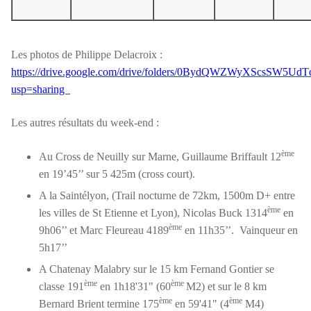
Les photos de Philippe Delacroix :
https://drive.google.com/drive/folders/0BydQWZWyXScsSW5Ud
usp=sharing
Les autres résultats du week-end :
ème
Au Cross de Neuilly sur Marne, Guillaume Briffault 12
en 19’45’’ sur 5 425m (cross court).
A la Saintélyon, (Trail nocturne de 72km, 1500m D+ entre
ème
les villes de St Etienne et Lyon), Nicolas Buck 1314
en
ème
9h06’’ et Marc Fleureau 4189
en 11h35’’. Vainqueur en
5h17’’
A Chatenay Malabry sur le 15 km Fernand Gontier se
ème
ème
classe 191
en 1h18'31" (60
M2) et sur le 8 km
ème
ème
Bernard Brient termine 175
en 59'41" (4
M4)