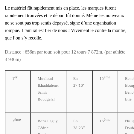
Le matériel fût rapidement mis en place, les marques furent
rapidement trouvées et le départ fût donné. Même les nouveaux
ne se sont pas trop sentis dépaysé, signe d’une organisation
rompue. L’amiral est fier de nous ! Vivement le contre la montre,
que l’on s’y recolle.
Distance : 656m par tour, soit pour 12 tours 7 872m. (par athlète
3 936m)
er
ème
1
Mouloud
En
15
Beno
Ikhaddalene,
27’16’
Bour
Samir
Beno
Boudgelal
Etié
ème
ème
2
Boris Leguy,
En
16
Phili
Cédric
28’23’’
Doubl