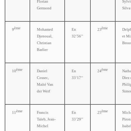
Florian
Sylvi
Germond
Silva
ème
ème
9
Mohamed
En
23
Delp
Djenoual,
32’56’’
et Mi
Christian
Brou
Barlier
ème
ème
10
Daniel
En
24
Natha
Cossec,
33‘17‘‘
Diez 
Maïté Van
Phili
der Werf
Simo
ème
ème
11
Francis
En
25
Mich
Taïeb, Jean-
33’29’’
Piron
Michel
Isabe