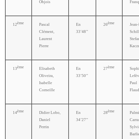
Objois
Fran
ème
ème
12
Pascal
En
26
Jean-
Clément,
33’48’’
Schil
Laurent
Stefa
Pierre
Kacz
ème
ème
13
Elisabeth
En
27
Soph
Oliveira,
33’50’’
Lefèv
Isabelle
Paul
Corneille
Flaud
ème
ème
14
Didier Lobo,
En
28
Palmi
Daniel
34’27’’
Carra
Perrin
Sylvi
Barli