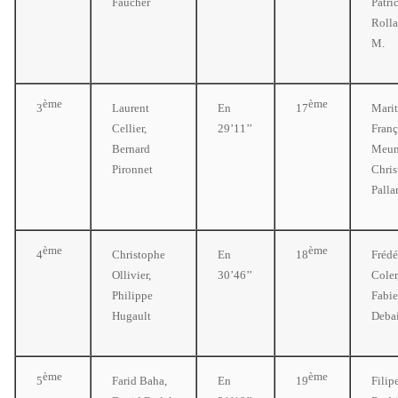
Faucher
Patri
Roll
M.
ème
ème
3
Laurent
En
17
Marit
Cellier,
29’11’’
Franç
Bernard
Meun
Pironnet
Chris
Palla
ème
ème
4
Christophe
En
18
Frédé
Ollivier,
30’46’’
Coler
Philippe
Fabi
Hugault
Deba
ème
ème
5
Farid Baha,
En
19
Filip