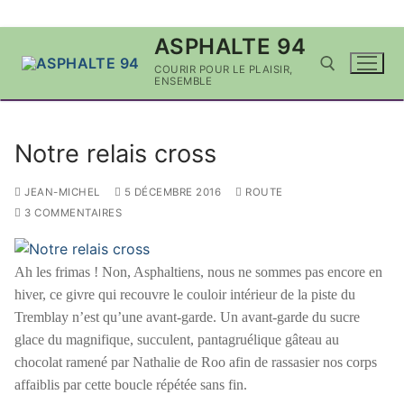
Aller
ASPHALTE 94
au
COURIR POUR LE PLAISIR,
contenu
ENSEMBLE
Rechercher :
Notre relais cross
JEAN-MICHEL
5 DÉCEMBRE 2016
ROUTE
3 COMMENTAIRES
Ah les frimas ! Non, Asphaltiens, nous ne sommes pas encore en
hiver, ce givre qui recouvre le couloir intérieur de la piste du
Tremblay n’est qu’une avant-garde. Un avant-garde du sucre
glace du magnifique, succulent, pantagruélique gâteau au
chocolat ramené par Nathalie de Roo afin de rassasier nos corps
affaiblis par cette boucle répétée sans fin.