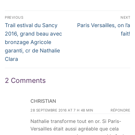
Navigation
PREVIOUS
NEXT
de
Previous
Next
Trail estival du Sancy
Paris Versailles, on l’a
post:
post:
l’article
2016, grand beau avec
fait!
bronzage Agricole
garanti, cr de Nathalie
Clara
2 Comments
CHRISTIAN
28 SEPTEMBRE 2016 AT 7 H 48 MIN
RÉPONDRE
Nathalie transforme tout en or. Si Paris-
Versailles était aussi agréable que cela