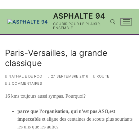
Aller
ASPHALTE 94
au
COURIR POUR LE PLAISIR,
contenu
ENSEMBLE
Rechercher :
Paris-Versailles, la grande
classique
NATHALIE DE ROO
27 SEPTEMBRE 2016
ROUTE
2 COMMENTAIRES
16 kms toujours aussi sympas. Pourquoi?
parce que l’organisation, qui n’est pas ASO,est
impeccable
et aligne des centaines de scouts plus souriants
les uns que les autres.