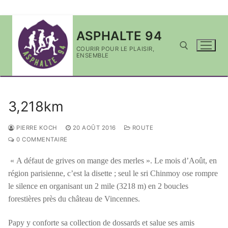
Aller
ASPHALTE 94
au
contenu
COURIR POUR LE PLAISIR,
ENSEMBLE
Rechercher :
3,218km
PIERRE KOCH
20 AOÛT 2016
ROUTE
0 COMMENTAIRE
« A défaut de grives on mange des merles ». Le mois d’Août, en
région parisienne, c’est la disette ; seul le sri Chinmoy ose rompre
le silence en organisant un 2 mile (3218 m) en 2 boucles
forestières près du château de Vincennes.
Papy y conforte sa collection de dossards et salue ses amis