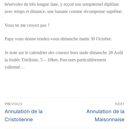
bénévoles de très longue date, y reçoit son sempiternel diplôme
avec temps et distance, une banane comme récompense suprême.
Vous ne me croyez pas ?
Papy vous donne rendez-vous dimanche matin 30 Octobre.
Je note sur le calendrier des courses hors stade dimanche 28 Août
la foulée Trielloise, 5 – 10km. Parcours particulièrement
vallonné…
Navigation
PREVIOUS
NEXT
de
Previous
Next
Annulation de la
Annulation de la
post:
post:
l’article
Cristolienne
Maisonnaise