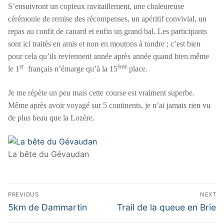
S’ensuivront un copieux ravitaillement, une chaleureuse
cérémonie de remise des récompenses, un apéritif convivial, un
repas au confit de canard et enfin un grand bal. Les participants
sont ici traités en amis et non en moutons à tondre ; c’est bien
pour cela qu’ils reviennent année après année quand bien même
er
ème
le 1
français n’émarge qu’à la 15
place.
Je me répète un peu mais cette course est vraiment superbe.
Même après avoir voyagé sur 5 continents, je n’ai jamais rien vu
de plus beau que la Lozère.
La bête du Gévaudan
Navigation
PREVIOUS
NEXT
de
Previous
Next
5km de Dammartin
Trail de la queue en Brie
post:
post:
l’article