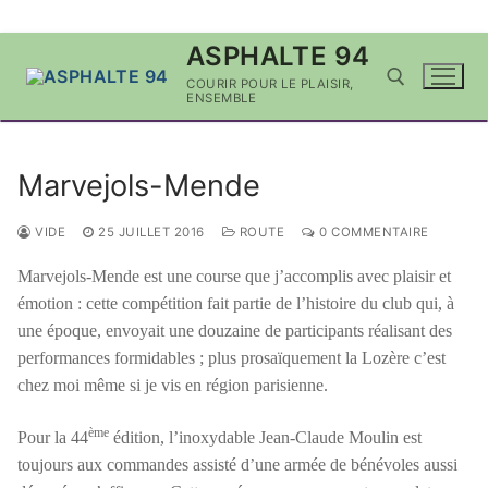
Aller
ASPHALTE 94
au
COURIR POUR LE PLAISIR,
contenu
ENSEMBLE
Rechercher :
Marvejols-Mende
VIDE
25 JUILLET 2016
ROUTE
0 COMMENTAIRE
Marvejols-Mende est une course que j’accomplis avec plaisir et
émotion : cette compétition fait partie de l’histoire du club qui, à
une époque, envoyait une douzaine de participants réalisant des
performances formidables ; plus prosaïquement la Lozère c’est
chez moi même si je vis en région parisienne.
ème
Pour la 44
édition, l’inoxydable Jean-Claude Moulin est
toujours aux commandes assisté d’une armée de bénévoles aussi