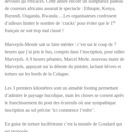
dévoués qu’efficaces. Cette année encore un somptueux plateau
de coureurs africains assurait le spectacle : Ethiopie, Kenya,
Burundi, Ouganda, Rwanda….Les organisateurs confessent
er
d’ailleurs limiter le nombre de ‘cracks’ pour éviter que le 1
français ne soit trop mal classé !
Marvejols-Mende sait se faire mériter : c’est sur le coup de 7
heures que j’ai pris le bus, compris dans l’inscription, pour rallier
Marvejols. A 9 heures pétantes, Marcel Merle, nouveau maire de
Marvejols, appuyait sur la détente du pistolet, lachant lièvres et
tortues sur les bords de la Colagne.
Les 3 premiers kilomètres sont un aimable footing permettant
d’admirer le paysage bucolique, mais les choses se corsent après
le franchissement du pont des écureuils où une sympathique
inscription au sol précise ‘ici commence l’enfer’.
En guise de torture luciférienne c’est la montée de Goudard qui
est proposée