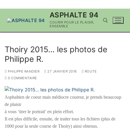
Aller
ASPHALTE 94
au
COURIR POUR LE PLAISIR,
contenu
ENSEMBLE
Rechercher :
Thoiry 2015… les photos de
Philippe R.
PHILIPPE RANDIER
27 JANVIER 2016
ROUTE
0 COMMENTAIRE
Asphaltien de coeur mais médiocre coureur, je prends beaucoup
de plaisir
à vous ‘tirer le portrait’ en plein effort.
Il est plus difficile, ensuite, de traiter tous les fichiers (plus de
1000 pour la seule course de Thoiry) ainsi obtenus.