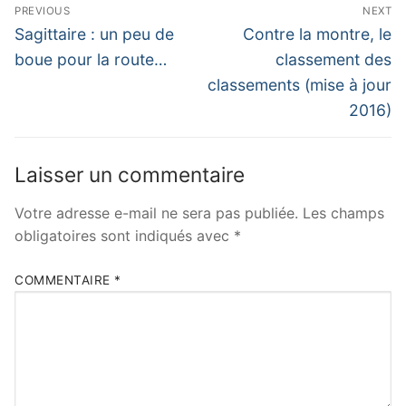
Navigation
PREVIOUS
NEXT
de
Previous
Next
Sagittaire : un peu de
Contre la montre, le
post:
post:
l’article
boue pour la route…
classement des
classements (mise à jour
2016)
Laisser un commentaire
Votre adresse e-mail ne sera pas publiée.
Les champs
obligatoires sont indiqués avec
*
COMMENTAIRE
*